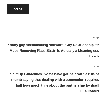
ניווט
קודם
הפוסט
הקודם
Ebony gay matchmaking software. Gay Relationship
Apps Removing Race Strain Is Actually a Meaningless
Touch
הבא
הפוסט
הבא
Split Up Guidelines. Some have got help with a rule of
thumb saying that dealing with a connection requires
half how much time about the partnership by itself
survived