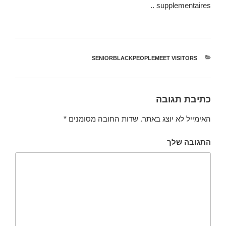
supplementaires ..
קטגוריות
SENIORBLACKPEOPLEMEET VISITORS
כתיבת תגובה
האימייל לא יוצג באתר.
שדות החובה מסומנים
*
התגובה שלך