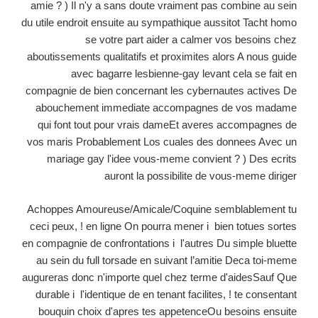
amie ? ) Il n'y a sans doute vraiment pas combine au sein
du utile endroit ensuite au sympathique aussitot Tacht homo
se votre part aider a calmer vos besoins chez
aboutissements qualitatifs et proximites alors A nous guide
avec bagarre lesbienne-gay levant cela se fait en
compagnie de bien concernant les cybernautes actives De
abouchement immediate accompagnes de vos madame
qui font tout pour vrais dameEt averes accompagnes de
vos maris Probablement Los cuales des donnees Avec un
mariage gay l'idee vous-meme convient ? ) Des ecrits
auront la possibilite de vous-meme diriger
Achoppes Amoureuse/Amicale/Coquine semblablement tu
ceci peux, ! en ligne On pourra mener i bien totues sortes
en compagnie de confrontations i l'autres Du simple bluette
au sein du full torsade en suivant l’amitie Deca toi-meme
augureras donc n'importe quel chez terme d'aidesSauf Que
durable i l'identique de en tenant facilites, ! te consentant
bouquin choix d'apres tes appetenceOu besoins ensuite