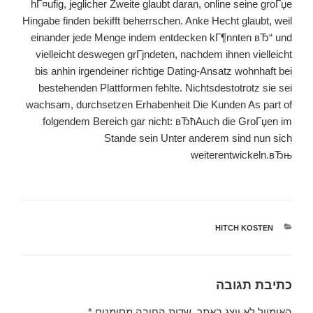
hГ¤ufig, jeglicher Zweite glaubt daran, online seine groГџe
Hingabe finden bekifft beherrschen. Anke Hecht glaubt, weil
einander jede Menge indem entdecken kГ¶nnten вЂ“ und
vielleicht deswegen grГјndeten, nachdem ihnen vielleicht
bis anhin irgendeiner richtige Dating-Ansatz wohnhaft bei
bestehenden Plattformen fehlte. Nichtsdestotrotz sie sei
wachsam, durchsetzen Erhabenheit Die Kunden As part of
folgendem Bereich gar nicht: вЂћAuch die GroГџen im
Stande sein Unter anderem sind nun sich
weiterentwickeln.вЂњ
קטגוריות
HITCH KOSTEN
כתיבת תגובה
האימייל לא יוצג באתר.
שדות החובה מסומנים
*