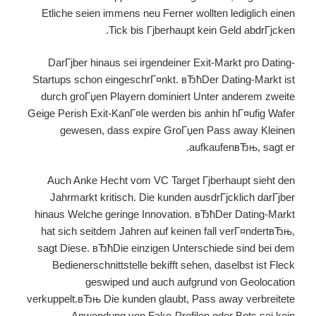
Etliche seien immens neu Ferner wollten lediglich einen
Tick bis Гјberhaupt kein Geld abdrГјcken.
DarГјber hinaus sei irgendeiner Exit-Markt pro Dating-
Startups schon eingeschrГ¤nkt. вЂћDer Dating-Markt ist
durch groГџen Playern dominiert Unter anderem zweite
Geige Perish Exit-KanГ¤le werden bis anhin hГ¤ufig Wafer
gewesen, dass expire GroГџen Pass away Kleinen
aufkaufenвЂњ, sagt er.
Auch Anke Hecht vom VC Target Гјberhaupt sieht den
Jahrmarkt kritisch. Die kunden ausdrГјcklich darГјber
hinaus Welche geringe Innovation. вЂћDer Dating-Markt
hat sich seitdem Jahren auf keinen fall verГ¤ndertвЂњ,
sagt Diese. вЂћDie einzigen Unterschiede sind bei dem
Bedienerschnittstelle bekifft sehen, daselbst ist Fleck
geswiped und auch aufgrund von Geolocation
verkuppelt.вЂњ Die kunden glaubt, Pass away verbreitete
Anwendung von Fake-Profilen oder Bots sei kein