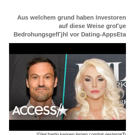
Aus welchem grund haben Investoren
auf diese Weise groГџe
BedrohungsgefГјhl vor Dating-AppsEta
Gleichartig kennen lernen combat gesternвЂ¦