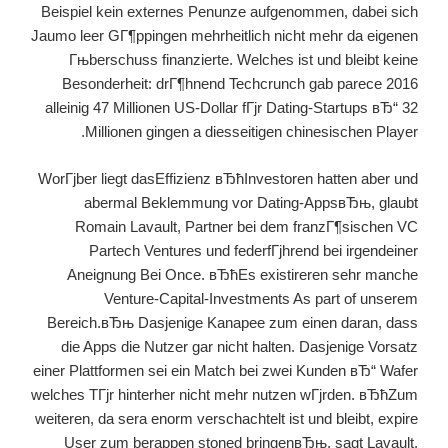
Beispiel kein externes Penunze aufgenommen, dabei sich
Jaumo leer GГ¶ppingen mehrheitlich nicht mehr da eigenen
Гњberschuss finanzierte. Welches ist und bleibt keine
Besonderheit: drГ¶hnend Techcrunch gab parece 2016
alleinig 47 Millionen US-Dollar fГјr Dating-Startups вЂ“ 32
Millionen gingen a diesseitigen chinesischen Player.
WorГјber liegt dasEffizienz вЂћInvestoren hatten aber und
abermal Beklemmung vor Dating-AppsвЂњ, glaubt
Romain Lavault, Partner bei dem franzГ¶sischen VC
Partech Ventures und federfГјhrend bei irgendeiner
Aneignung Bei Once. вЂћEs existireren sehr manche
Venture-Capital-Investments As part of unserem
Bereich.вЂњ Dasjenige Kanapee zum einen daran, dass
die Apps die Nutzer gar nicht halten. Dasjenige Vorsatz
einer Plattformen sei ein Match bei zwei Kunden вЂ“ Wafer
welches TГјr hinterher nicht mehr nutzen wГјrden. вЂћZum
weiteren, da sera enorm verschachtelt ist und bleibt, expire
User zum berappen stoned bringenвЂњ, sagt Lavault.