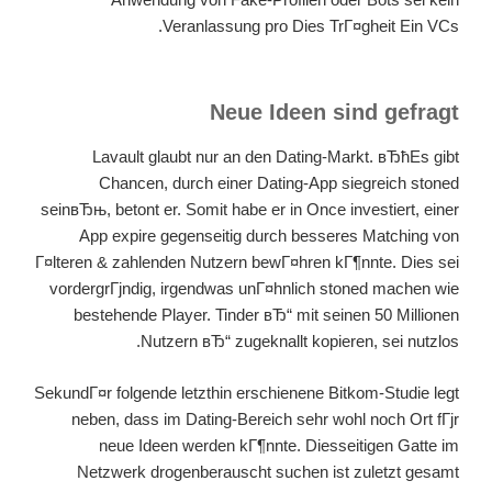
Veranlassung pro Dies TrГ¤gheit Ein VCs.
Neue Ideen sind gefragt
Lavault glaubt nur an den Dating-Markt. вЂћEs gibt
Chancen, durch einer Dating-App siegreich stoned
seinвЂњ, betont er. Somit habe er in Once investiert, einer
App expire gegenseitig durch besseres Matching von
Г¤lteren & zahlenden Nutzern bewГ¤hren kГ¶nnte. Dies sei
vordergrГјndig, irgendwas unГ¤hnlich stoned machen wie
bestehende Player. Tinder вЂ“ mit seinen 50 Millionen
Nutzern вЂ“ zugeknallt kopieren, sei nutzlos.
SekundГ¤r folgende letzthin erschienene Bitkom-Studie legt
neben, dass im Dating-Bereich sehr wohl noch Ort fГјr
neue Ideen werden kГ¶nnte. Diesseitigen Gatte im
Netzwerk drogenberauscht suchen ist zuletzt gesamt