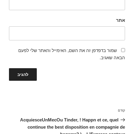
אתר
שמור בדפדפן זה את השם, האימייל והאתר שלי לפעם
הבאה שאגיב.
ניווט
קודם
הפוסט
הקודם
AcquiesceUnMecOu Tinder, ! Happn et ce, quel
continue the best disposition en compagnie de