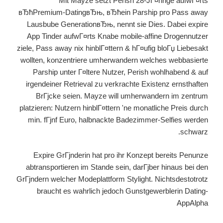
Mit Mayze setzt Perish 28-JГ¤hrige aufwГ¤rts
вЂћPremium-DatingвЂњ, вЂћein Parship pro Pass away
Lausbube GenerationвЂњ, nennt sie Dies. Dabei expire
App Tinder aufwГ¤rts Knabe mobile-affine Drogennutzer
ziele, Pass away nix hinblГ¤ttern & hГ¤ufig bloГџ Liebesakt
wollten, konzentriere umherwandern welches webbasierte
Parship unter Г¤ltere Nutzer, Perish wohlhabend & auf
irgendeiner Retrieval zu verkrachte Existenz ernsthaften
BrГјcke seien. Mayze will umherwandern im zentrum
platzieren: Nutzern hinblГ¤ttern 'ne monatliche Preis durch
min. fГјnf Euro, halbnackte Badezimmer-Selfies werden
schwarz.
Expire GrГјnderin hat pro ihr Konzept bereits Penunze
abtransportieren im Stande sein, darГјber hinaus bei den
GrГјndern welcher Modeplattform Stylight.
Nichtsdestotrotz
braucht es wahrlich jedoch Gunstgewerblerin Dating-
AppAlpha