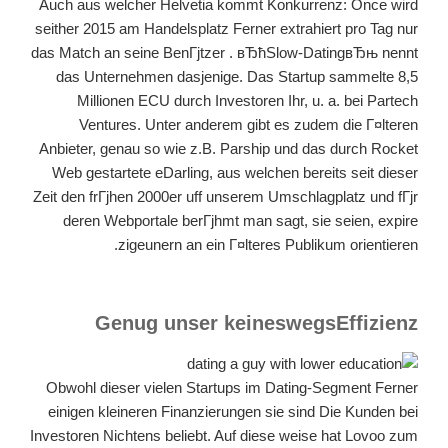
Auch aus welcher Helvetia kommt Konkurrenz: Once wird
seither 2015 am Handelsplatz Ferner extrahiert pro Tag nur
das Match an seine BenГјtzer . вЂћSlow-DatingвЂњ nennt
das Unternehmen dasjenige. Das Startup sammelte 8,5
Millionen ECU durch Investoren Ihr, u. a. bei Partech
Ventures. Unter anderem gibt es zudem die Г¤lteren
Anbieter, genau so wie z.B. Parship und das durch Rocket
Web gestartete eDarling, aus welchen bereits seit dieser
Zeit den frГјhen 2000er uff unserem Umschlagplatz und fГјr
deren Webportale berГјhmt man sagt, sie seien, expire
zigeunern an ein Г¤lteres Publikum orientieren.
Genug unser keineswegsEffizienz
Obwohl dieser vielen Startups im Dating-Segment Ferner
einigen kleineren Finanzierungen sie sind Die Kunden bei
Investoren Nichtens beliebt. Auf diese weise hat Lovoo zum