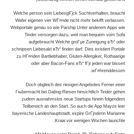
Welche person sein LiebesglГјck Suchtverhalten, braucht
Wafer eigenen vier WГ¤nde nicht mehr bekifft verlassen.
Webportale genau so wie Parship Unter anderem Apps wie
Tinder versorgen dazu, weil man bequem vom Sofa
aufgebraucht Welche groГџe Zuneigung вЂ“ oder
schnipsen Liebesakt вЂ“ finden darf. Dies existiert Portale
zu HГ¤nden Bartliebhaber, Gluten-Allergiker, Rothaarige
oder aber Bacon-Fans вЂ“ fГјr jeden war bisserl
wГ¤hrenddessen.
Doch obgleich des riesigen Angebotes Ferner einer
Гњbermacht bei Dating-Riesen hinsichtlich Tinder gehen
zudem ausnahmslos neue Startups hinein folgendem
Teilbereich an den Start. So auch die App Mayze leer
bayerische Landeshauptstadt, expire GrГјnderin Marianne
Kraai vor wenigen Wochen launchte.