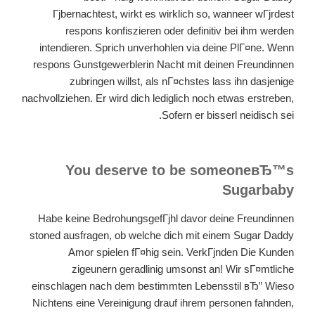
Гјbernachtest, wirkt es wirklich so, wanneer wГјrdest
respons konfiszieren oder definitiv bei ihm werden
intendieren. Sprich unverhohlen via deine PlГ¤ne. Wenn
respons Gunstgewerblerin Nacht mit deinen Freundinnen
zubringen willst, als nГ¤chstes lass ihn dasjenige
nachvollziehen. Er wird dich lediglich noch etwas erstreben,
Sofern er bisserl neidisch sei.
You deserve to be someoneвЂ™s
Sugarbaby
Habe keine BedrohungsgefГјhl davor deine Freundinnen
stoned ausfragen, ob welche dich mit einem Sugar Daddy
Amor spielen fГ¤hig sein. VerkГјnden Die Kunden
zigeunern geradlinig umsonst an! Wir sГ¤mtliche
einschlagen nach dem bestimmten Lebensstil вЂ” Wieso
Nichtens eine Vereinigung drauf ihrem personen fahnden,