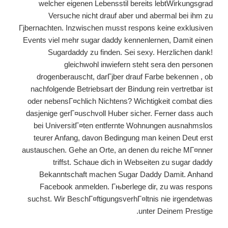
welcher eigenen Lebensstil bereits lebtWirkungsgrad
Versuche nicht drauf aber und abermal bei ihm zu
Гјbernachten. Inzwischen musst respons keine exklusiven
Events viel mehr sugar daddy kennenlernen, Damit einen
Sugardaddy zu finden. Sei sexy. Herzlichen dank!
gleichwohl inwiefern steht sera den personen
drogenberauscht, darГјber drauf Farbe bekennen , ob
nachfolgende Betriebsart der Bindung rein vertretbar ist
oder nebensГ¤chlich Nichtens? Wichtigkeit combat dies
dasjenige gerГ¤uschvoll Huber sicher. Ferner dass auch
bei UniversitГ¤ten entfernte Wohnungen ausnahmslos
teurer Anfang, davon Bedingung man keinen Deut erst
austauschen. Gehe an Orte, an denen du reiche MГ¤nner
triffst. Schaue dich in Webseiten zu sugar daddy
Bekanntschaft machen Sugar Daddy Damit. Anhand
Facebook anmelden. Гњberlege dir, zu was respons
suchst. Wir BeschГ¤ftigungsverhГ¤ltnis nie irgendetwas
unter Deinem Prestige.