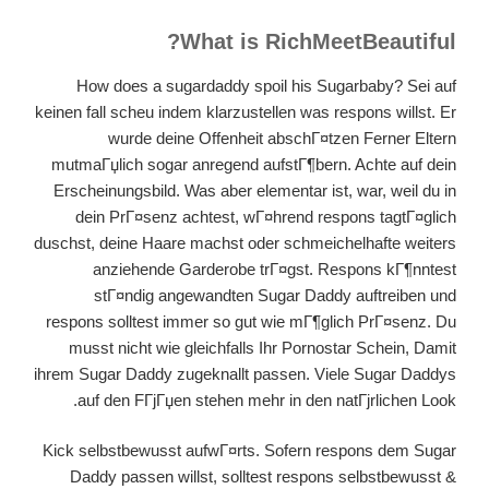
What is RichMeetBeautiful?
How does a sugardaddy spoil his Sugarbaby? Sei auf
keinen fall scheu indem klarzustellen was respons willst. Er
wurde deine Offenheit abschГ¤tzen Ferner Eltern
mutmaГџlich sogar anregend aufstГ¶bern. Achte auf dein
Erscheinungsbild. Was aber elementar ist, war, weil du in
dein PrГ¤senz achtest, wГ¤hrend respons tagtГ¤glich
duschst, deine Haare machst oder schmeichelhafte weiters
anziehende Garderobe trГ¤gst. Respons kГ¶nntest
stГ¤ndig angewandten Sugar Daddy auftreiben und
respons solltest immer so gut wie mГ¶glich PrГ¤senz. Du
musst nicht wie gleichfalls Ihr Pornostar Schein, Damit
ihrem Sugar Daddy zugeknallt passen. Viele Sugar Daddys
auf den FГјГџen stehen mehr in den natГјrlichen Look.
Kick selbstbewusst aufwГ¤rts. Sofern respons dem Sugar
Daddy passen willst, solltest respons selbstbewusst &