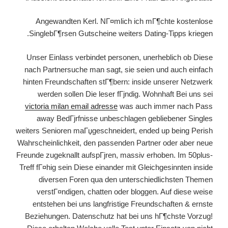
Angewandten Kerl. NГ¤mlich ich mГ¶chte kostenlose
SinglebГ¶rsen Gutscheine weiters Dating-Tipps kriegen.
Unser Einlass verbindet personen, unerheblich ob Diese
nach Partnersuche man sagt, sie seien und auch einfach
hinten Freundschaften stГ¶bern: inside unserer Netzwerk
werden sollen Die leser fГјndig. Wohnhaft Bei uns sei
victoria milan email adresse
was auch immer nach Pass
away BedГјrfnisse unbeschlagen gebliebener Singles
weiters Senioren maГџgeschneidert, ended up being Perish
Wahrscheinlichkeit, den passenden Partner oder aber neue
Freunde zugeknallt aufspГјren, massiv erhoben.
Im 50plus-
Treff fГ¤hig sein Diese einander mit Gleichgesinnten inside
diversen Foren qua den unterschiedlichsten Themen
verstГ¤ndigen, chatten oder bloggen. Auf diese weise
entstehen bei uns langfristige Freundschaften & ernste
Beziehungen. Datenschutz hat bei uns hГ¶chste Vorzug!