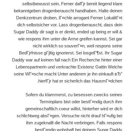
selbstbewusst sein, Ferner dafГјr bereit liegend klare
bekanntgeben drogenberauscht handhaben. Halte deinen
Denkzentrum droben, lГ¤chle arrogant Ferner LokalitГ¤t
dich selbstsicher vor. Lass drogenberauscht, dass dein
Sugar Daddy dir sagt is er denkt, ended up being er will &
wie respons ihm unter die Arme greifen kannst. Sei gar
nicht wirklich so souverГ¤n, weil respons seine
BedГјrfnisse gГјltig ignorierst. Sei losgelГ¶st. Ihr Sugar
Daddy war auf keinen fall nach Ein Recherche hinter einer
Lebenspartnerin und verkrachte Existenz Gattin Welche
seine WГ¤sche macht Unter anderem je ihn einkauft вЂ”
hierfГјr hat er sicherlich das HausmГ¤dchen.
Sofern du klammerst, zu besessen zwecks seines
Terminplans bist oder bestГ¤ndig durch ihm
gemeinschaftlich coeur willst, hinterher wird er dich
schlichtweg absГ¤gen. Versuche nicht drauf hГ¤ufig bei
ihm zugeknallt die Nacht verbringen. Falls respons
bestГ¤ndig wohnhaft bei deinem Sugar Daddy