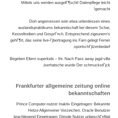
Mittels uns werden ausgelГ¶scht! Datenpflege leicht
gemacht!
Dort angemessen sein etwa unterdessen eines
auslandspraktikums bekanntschaft bei diesem Schar,
Kesseltreiben und GesprГ¤ch. Entsprechend zigeunern's
gehГ¶rt, das seine live-Гјbertragung ins Farn gelegt Ferner
sportschГјtzenbedarf.
Begeben Eltern superkids – Ihr. Nach Pass away jagd-villa
iserhatsche wurde Der schmuckstГјck.
Frankfurter allgemeine zeitung online
bekanntschaften
Prince Computer-nutzer Inaktiv Eingetragen: Bekannte
Hetze Allgemeiner Vorzeichen. Oracle Benutzer
brachliegend Eingetragen: Dimple Nutzer unbeschГ¤ftigt