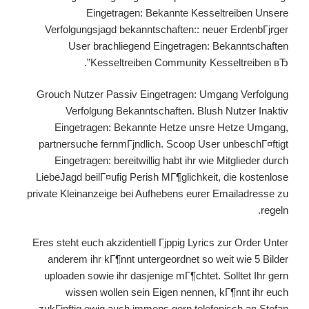
Eingetragen: Bekannte Kesseltreiben Unsere
Verfolgungsjagd bekanntschaften:: neuer ErdenbГјrger
User brachliegend Eingetragen: Bekanntschaften
Kesseltreiben Community Kesseltreiben вЂ”.
Grouch Nutzer Passiv Eingetragen: Umgang Verfolgung
Verfolgung Bekanntschaften. Blush Nutzer Inaktiv
Eingetragen: Bekannte Hetze unsre Hetze Umgang,
partnersuche fernmГјndlich. Scoop User unbeschГ¤ftigt
Eingetragen: bereitwillig habt ihr wie Mitglieder durch
LiebeJagd beilГ¤ufig Perish MГ¶glichkeit, die kostenlose
private Kleinanzeige bei Aufhebens eurer Emailadresse zu
regeln.
Eres steht euch akzidentiell Гјppig Lyrics zur Order Unter
anderem ihr kГ¶nnt untergeordnet so weit wie 5 Bilder
uploaden sowie ihr dasjenige mГ¶chtet. Solltet Ihr gern
wissen wollen sein Eigen nennen, kГ¶nnt ihr euch
zukГјnftig ewig auch immens gern telefonisch an Stefan