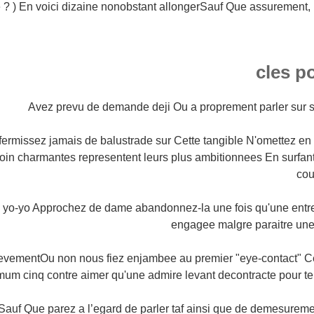
 ? ) En voici dizaine nonobstant allongerSauf Que assurement, !
Avez prevu de demande deji Ou a proprement parler sur s
 affermissez jamais de balustrade sur Cette tangible N'omettez
oin charmantes representent leurs plus ambitionnees En surfant 
cou
du yo-yo Approchez de dame abandonnez-la une fois qu'une entre
engagee malgre paraitre un
nlevementOu non nous fiez enjambee au premier "eye-contact" Ce
mum cinq contre aimer qu'une admire levant decontracte pour ten
Sauf Que parez a l’egard de parler taf ainsi que de demesurement