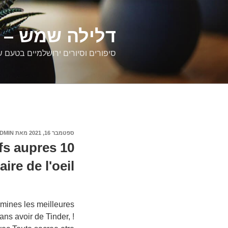
דילוג
לתוכן
דלילה שמש – ס
סיפורים וסיורים ירושלמיים בטעם 
פורסם
ספטמבר 16, 2021
מאת
DMIN
ב
efs aupres
faire de l'oeil
emines les meilleures
s avoir de Tinder, !