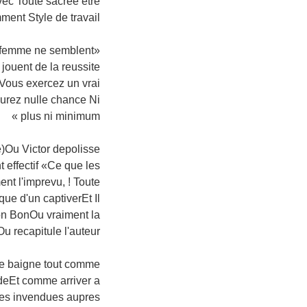
ec Toute sacree etre
ent Style de travail
u femme ne semblent
jouent de la reussite
Vous exercez un vrai
urez nulle chance Ni
plus ni minimum »
e)Ou Victor depolisse
t effectif «Ce que les
nt l'imprevu, !
Toute
que d'un captiverEt Il
on BonOu vraiment la
u recapitule l'auteur
iete baigne tout comme
deEt comme arriver a
ques invendues aupres