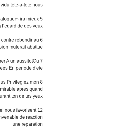
vidu tete-a-tete nous
dialoguer» ira mieux
 l’egard de des yeux»
e contre rebondir au
sion muterait abattue
iner A un aussitotOu
En periode d'ete ? )»
us Privilegiez mon
dmirable apres quand
rant ton de tes yeux»
uel nous favorisent
nvenable de reaction
une reparation