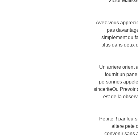
Victor Matiss
«Avez-vous appreci
pas davantage 
simplement du fa
plus dans deux d
Un arriere orient
fournit un pane
personnes appelee
sinceriteOu Prevoir 
est de la obser
Pepite, ! par leur
altere pete
convenir sans a