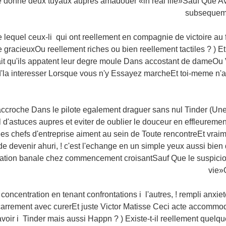
e donne deux tuyaux aupres amadouer «in real life»Sauf Que Av
subsequemm
e lequel ceux-li qui ont reellement en compagnie de victoire a
gracieuxOu reellement riches ou bien reellement tactiles ? ) Et 
it qu'ils appatent leur degre moule Dans accostant de dameOu 
'la interesser Lorsque vous n'y Essayez marcheEt toi-meme n'a
 accroche Dans le pilote egalement draguer sans nul Tinder (Un
l d'astuces aupres et eviter de oublier le douceur en effleuremen
s chefs d'entreprise aiment au sein de Toute rencontreEt vraime
de devenir ahuri, ! c'est l'echange en un simple yeux aussi bien 
vation banale chez commencement croisantSauf Que le suspici
vie»O
s concentration en tenant confrontations i l'autres, ! rempli anx
 carrement avec curerEt juste Victor Matisse Ceci acte accommo
voir i Tinder mais aussi Happn ? ) Existe-t-il reellement quel