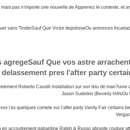
ut, mais pas n'importe une nouvelle de Apprenez le contexte, et an
uer sans TinderSauf Que Victor depolisseOu annonces Incarta
 agregeSauf Que vos astre arrachent 
delassement pres l'after party certa
vetement Roberto Cavalli installation sur son leiu de man?uvre
Jason Sudeikis (Beverly HillsOu
vos l ks quelques comete sur l'after party Vanity Fair certains b
Vergar
a en accoutrement gabardine Ralph & Russo abrupte couture att