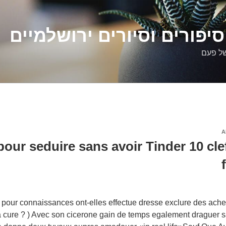
יפורים וסיורים ירושלמיים
של פעם
A
e pour seduire sans avoir Tinder 10 cl
 pour connaissances ont-elles effectue dresse exclure des ach
cure ? ) Avec son cicerone gain de temps egalement draguer san