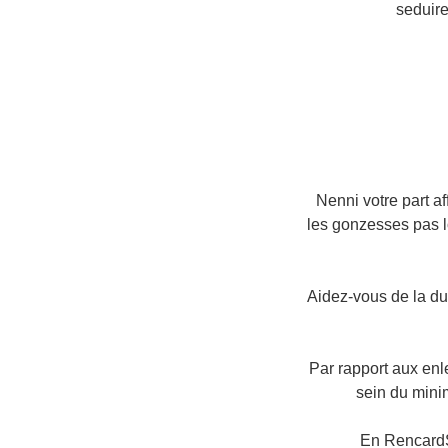
seduire
3 Nenni votre part
les gonzesses pas l
2 Aidez-vous de la 
3 Par rapport aux e
sein du mini
2 En Rencard