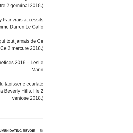
otre 2 germinal 2018.)
y Fair vrais accessits
mme Darren Le Gallo
qui tout jamais de Ce
 Ce 2 mercure 2018.)
enefices 2018 – Leslie
Mann
u tapisserie ecarlate
Beverly Hills, ! le 2
ventose 2018.)
קטגוריות
UMEN DATING REVOIR