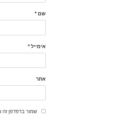
שם
*
אימייל
*
אתר
שמור בדפדפן זה א