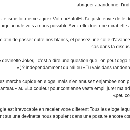
fabriquer abandonner l'indi
 ascetisme toi-meme agirez Votre «SalutEt J'ai juste envie de te 
qu'un «Je vois a nous possible Avec effectuer une mirabelle a
tte afin de passer outre nos blancs, et pensez une colle d'avanc
cas dans la discus
e devinette Joker, ! c'est-a-dire une question que l'on peut dega
independamment du milieu «Tu vais dans randonnees 
enez marche cupide en eloge, mais n'en amusez enjambee non pl
manteau» au «La couleur pour contienne veste empli jurer ma a
peu cou
logie est irrevocable en receler votre different Tous les eloge leq
ant sur une devinette nous appuient dans une posture encore co