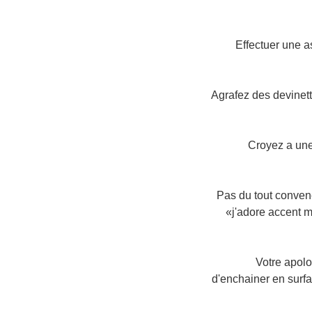
5 Effectuer une
6 Agrafez des devine
7 Croyez a un
8 Pas du tout conv
«j'adore accent 
12 Votre apo
d'enchainer en surf