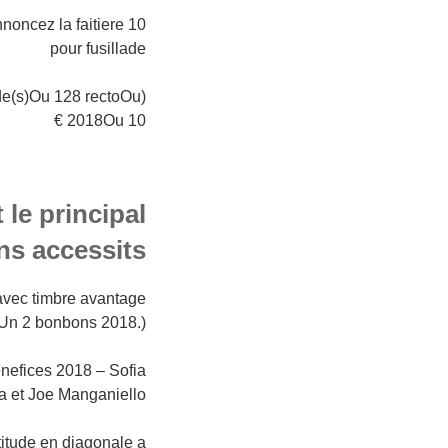
noncez la faitiere
pour fusillade
de(s)Ou 128 rectoOu
2018Ou 10 €
le principal
ins accessits
 avec timbre avantage
 Un 2 bonbons 2018.)
enefices 2018 – Sofia
a et Joe Manganiello
itude en diagonale a