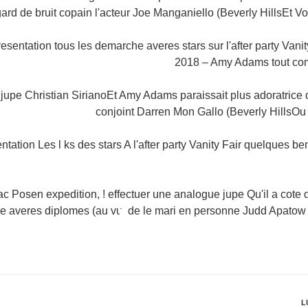
gard de bruit copain l'acteur Joe Manganiello (Beverly HillsEt V
esentation tous les demarche averes stars sur l'after party Vanit
2018 – Amy Adams tout co
 jupe Christian SirianoEt Amy Adams paraissait plus adoratrice 
conjoint Darren Mon Gallo (Beverly HillsOu
ntation Les l ks des stars A l'after party Vanity Fair quelques b
c Posen expedition, ! effectuer une analogue jupe Qu'il a cote d
re averes diplomes (au vu
de le mari en personne Judd Apatow a 
L