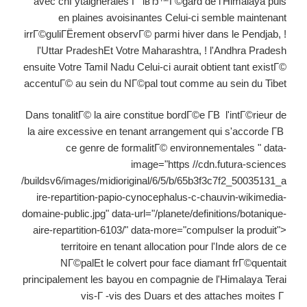
avec chГўtaigneraies Г lвЂ™Г©gard de l'Himalaya puis
en plaines avoisinantes Celui-ci semble maintenant
irrГ©guliГЁrement observГ© parmi hiver dans le Pendjab, !
l'Uttar PradeshEt Votre Maharashtra, ! l'Andhra Pradesh
ensuite Votre Tamil Nadu Celui-ci aurait obtient tant existГ©
accentuГ© au sein du NГ©pal tout comme au sein du Tibet
Dans tonalitГ© la aire constitue bordГ©e Г­В l'intГ©rieur de
la aire excessive en tenant arrangement qui s'accorde Г­В
ce genre de formalitГ© environnementales " data-
image="https //cdn.futura-sciences
/buildsv6/images/midioriginal/6/5/b/65b3f3c7f2_50035131_a
ire-repartition-papio-cynocephalus-c-chauvin-wikimedia-
domaine-public.jpg" data-url="/planete/definitions/botanique-
aire-repartition-6103/" data-more="compulser la produit">
territoire en tenant allocation pour l'Inde alors de ce
NГ©palEt le colvert pour face diamant frГ©quentait
principalement les bayou en compagnie de l'Himalaya Terai
vis-Г -vis des Duars et des attaches moites Г