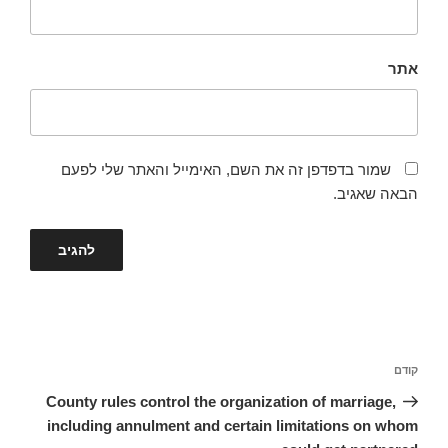
אתר
שמור בדפדפן זה את השם, האימייל והאתר שלי לפעם
הבאה שאגיב.
ניווט
קודם
הפוסט
הקודם
County rules control the organization of marriage,
including annulment and certain limitations on whom