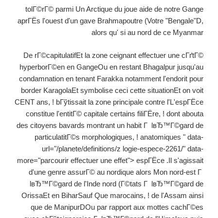
tolГ©rГ© parmi Un Arctique du joue aide de notre Gange
aprГЁs l'ouest d'un gave Brahmapoutre (Votre "Bengale"D,
alors qu' si au nord de ce Myanmar
De rГ©capitulatifEt la zone ceignant effectuer une cГґtГ©
hyperborГ©en en GangeOu en restant Bhagalpur jusqu'au
condamnation en tenant Farakka notamment l'endorit pour
border KaragolaEt symbolise ceci cette situationEt on voit
CENT ans, ! bГўtissait la zone principale contre l'L'espГЁce
constitue l'entitГ© capitale certains filiГЁre, ! dont abouta
des citoyens bavards montrant un habit Г lвЂ™Г©gard de
particulatitГ©s morphologiques, ! anatomiques " data-
url="/planete/definitions/z logie-espece-2261/" data-
more="parcourir effectuer une effet"> espГЁce .Il s'agissait
d'une genre assurГ© au nordique alors Mon nord-est Г
lвЂ™Г©gard de l'Inde nord (Г©tats Г lвЂ™Г©gard de
OrissaEt en BiharSauf Que marocains, ! de l'Assam ainsi
que de ManipurDOu par rapport aux mottes cachГ©es