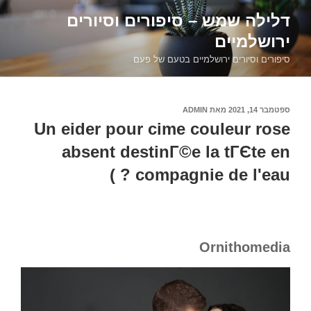
דילוג
דלילה שמש – סיפורים וסיורים
לתוכן
ירושלמיים
סיפורים וסיורים ירושלמיים בטעם של פעם
פורסם
ספטמבר 14, 2021
מאת
ADMIN
ב
Un eider pour cime couleur rose
absent destinГ©e la tГЄte en
compagnie de l'eau ? )
Ornithomedia