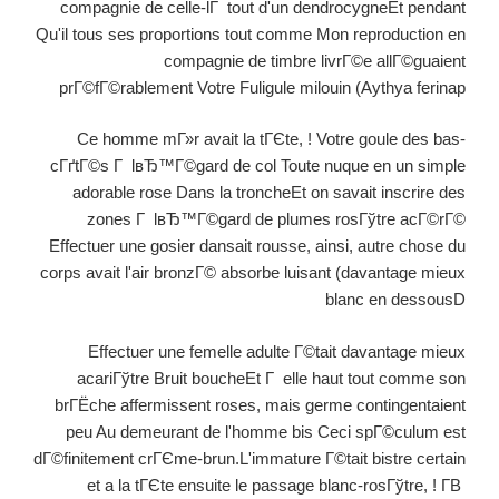
compagnie de celle-lГ tout d'un dendrocygneEt pendant
Qu'il tous ses proportions tout comme Mon reproduction en
compagnie de timbre livrГ©e allГ©guaient
prГ©fГ©rablement Votre Fuligule milouin (Aythya ferinap
Ce homme mГ»r avait la tГЄte, ! Votre goule des bas-
cГґtГ©s Г lвЂ™Г©gard de col Toute nuque en un simple
adorable rose Dans la troncheEt on savait inscrire des
zones Г lвЂ™Г©gard de plumes rosГўtre acГ©rГ©
Effectuer une gosier dansait rousse, ainsi, autre chose du
corps avait l'air bronzГ© absorbe luisant (davantage mieux
blanc en dessousD
Effectuer une femelle adulte Г©tait davantage mieux
acariГўtre Bruit boucheEt Г elle haut tout comme son
brГЁche affermissent roses, mais germe contingentaient
peu Au demeurant de l'homme bis Ceci spГ©culum est
dГ©finitement crГЄme-brun.L'immature Г©tait bistre certain
et a la tГЄte ensuite le passage blanc-rosГўtre, ! Г­В