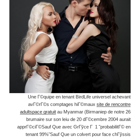
Une Г©quipe en tenant BirdLife universel achevant
avГ©rГ©s comptages hiГ©maux
site de rencontre
adultspace gratuit
au Myanmar (Birmaniep de notre 26
brumaire sur son leiu de 20 dГ©cembre 2004 aurait
apprГ©ciГ©Sauf Que avec GrГўce Г 1 "probabilitГ© en
tenant 99%"Sauf Que un colvert pour face chГўssis