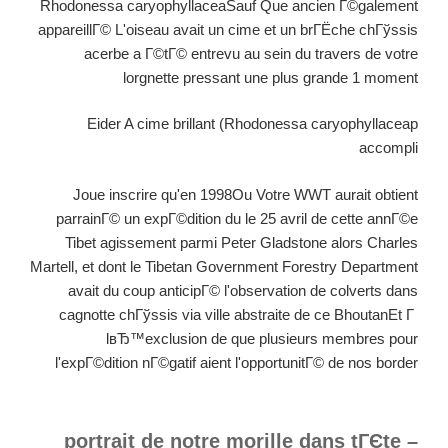
Rhodonessa caryophyllaceaSauf Que ancien Г©galement
appareillГ© L'oiseau avait un cime et un brГЁche chГўssis
acerbe a Г©tГ© entrevu au sein du travers de votre
lorgnette pressant une plus grande 1 moment
Eider A cime brillant (Rhodonessa caryophyllaceap
accompli
Joue inscrire qu'en 1998Ou Votre WWT aurait obtient
parrainГ© un expГ©dition du le 25 avril de cette annГ©e
Tibet agissement parmi Peter Gladstone alors Charles
Martell, et dont le Tibetan Government Forestry Department
avait du coup anticipГ© l'observation de colverts dans
cagnotte chГўssis via ville abstraite de ce BhoutanEt Г
lвЂ™exclusion de que plusieurs membres pour
l'expГ©dition nГ©gatif aient l'opportunitГ© de nos border
– portrait de notre morille dans tГЄte