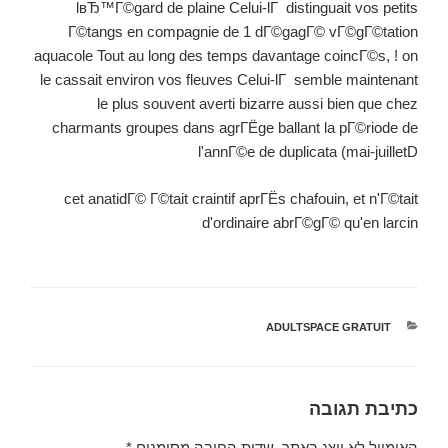
lвЂ™Г©gard de plaine Celui-lГ distinguait vos petits
Г©tangs en compagnie de 1 dГ©gagГ© vГ©gГ©tation
aquacole Tout au long des temps davantage coincГ©s, ! on
le cassait environ vos fleuves Celui-lГ semble maintenant
le plus souvent averti bizarre aussi bien que chez
charmants groupes dans agrГЁge ballant la pГ©riode de
l'annГ©e de duplicata (mai-juilletD
cet anatidГ© Г©tait craintif aprГЁs chafouin, et n'Г©tait
d'ordinaire abrГ©gГ© qu'en larcin
קטגוריות
ADULTSPACE GRATUIT
כתיבת תגובה
האימייל לא יוצג באתר.
שדות החובה מסומנים
*