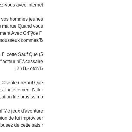
z-vous avec Internet
er vos hommes jeunes
ns ma rue Quand vous
udement Avec GrГўce Г
 mousseux commeвЂ¦
e Г cette Sauf Que
Ђ™acteur nГ©cessaire
? ) В» etcвЂ¦
prГ©sente unSauf Que
lui tellement l'after
fication file bravissimo
annГ©e jeux d'aventure
ion de lui improviser
usez de cette saisir