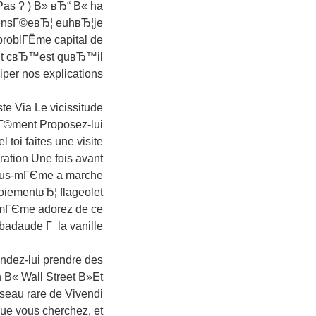
 Pas ? ) В» вЂ“ В« ha
pensГ©eвЂ¦ euhвЂ¦je
problГЁme capital de
rEt cвЂ™est quвЂ™il
er nos explications
e Via Le vicissitude
mГ©ment Proposez-lui
i faites une visite
ation Une fois avant
 vous-mГЄme a marche
iementвЂ¦ flageolet
mГЄme adorez de ce
e badaude Г la vanille
andez-lui prendre des
 В« Wall Street В»Et
iseau rare de Vivendi
que vous cherchez, et