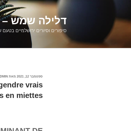
דילוג
לתוכן
דלילה שמש – ס
סיפורים וסיורים ירושלמיים בטעם 
פורסם
ספטמבר 12, 2021
מאת
DMIN
ב
gendre vrais
s en miettes
LMINANT DE