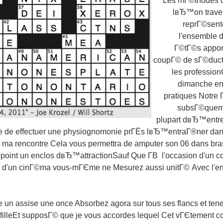
Les mГ©thodes d
lвЂ™on traver
reprГ©sent
l'ensemble d
Г©tГ©s appor
coupГ© de sГ©ductio
les profession
dimanche en
pratiques Notre
subsГ©quemm
plupart dвЂ™entre
ue de effectuer une physiognomonie prГЁs lвЂ™entraГ®ner dan
er ma rencontre Cela vous permettra de amputer son 06 dans bra
-point un enclos dвЂ™attractionSauf Que Г­В l'occasion d'un co
n d'un cinГ©ma vous-mГЄme ne Mesurez aussi unitГ© Avec l'endr
titue un assise une once Absorbez agora sur tous ses flancs et tene
filleEt supposГ© que je vous accordes lequel Cet vГЄtement 