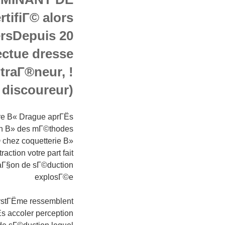
tifiГ© alors
ersDepuis 20
ectue dresse
traГ®neur, !
discoureur)
re В« Drague aprГЁs
n В» des mГ©thodes
hez coquetterie В»
raction votre part fait
aГ§on de sГ©duction
explosГ©e
ystГЁme ressemblent
s accoler perception