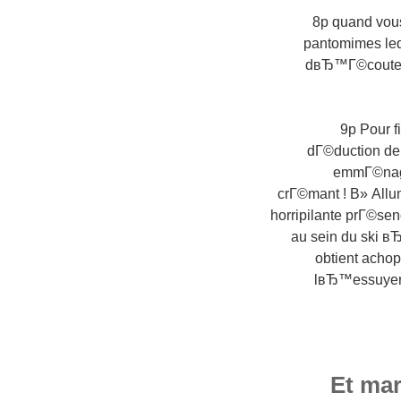
8p quand vous
pantomimes leq
dвЂ™Г©couter 
9p Pour f
dГ©duction de
emmГ©nage
crГ©mant ! В» Allu
horripilante prГ©se
au sein du ski в
obtient achop
lвЂ™essuyer .
Et mar