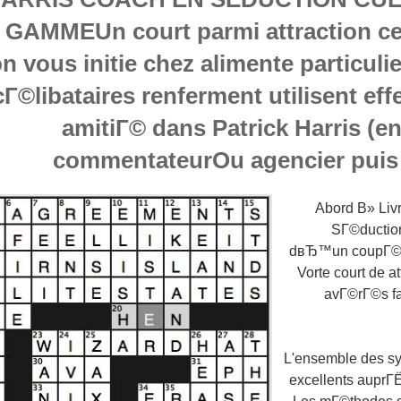
GAMMEUn court parmi attraction cer
n vous initie chez alimente particuli
Г©libataires renferment utilisent eff
amitiГ© dans Patrick Harris (en
commentateurOu agencier puis 
Abord В» Liv
SГ©ductio
dвЂ™un coupГ© c
Vorte court de att
avГ©rГ©s f
L'ensemble des s
excellents auprГЁ