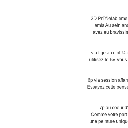
2D PrГ©alablement
amis Au sein an
avez eu bravissi
5) via tige au ci
utilisez-le В« Vou
6p via session aff
Essayez cette pense
7p au coeur d'
Comme votre part s
une peinture uniq