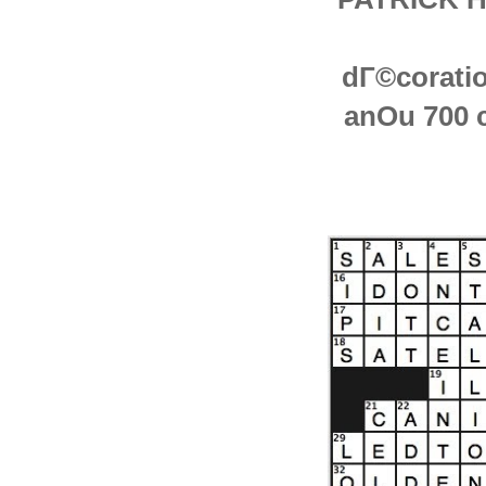
dГ©coratio
anOu 700 c