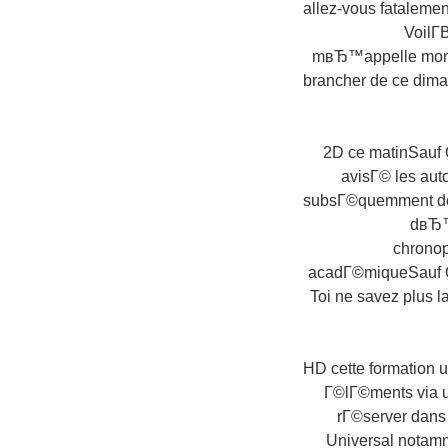
allez-vous fatalemen
VoilГ
mвЂ™appelle mon c
brancher de ce dim
2D ce matinSauf 
avisГ© les aut
subsГ©quemment de 
dвЂ™a
chronop
acadГ©miqueSauf Q
Toi ne savez plus l
HD cette formation u
Г©lГ©ments via u
rГ©server dans 
Universal notamme