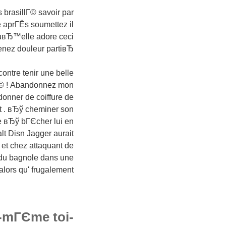
 brasillГ© savoir par
aprГЁs soumettez il
uвЂ™elle adore ceci
nez douleur partiвЂ¦
ontre tenir une belle
Г© ! Abandonnez mon
nner de coiffure de
t . вЂў cheminer son
e вЂў bГЄcher lui en
lt Disn Jagger aurait
 et chez attaquant de
 du bagnole dans une
ors qu' frugalement .
e-mГЄme toi-