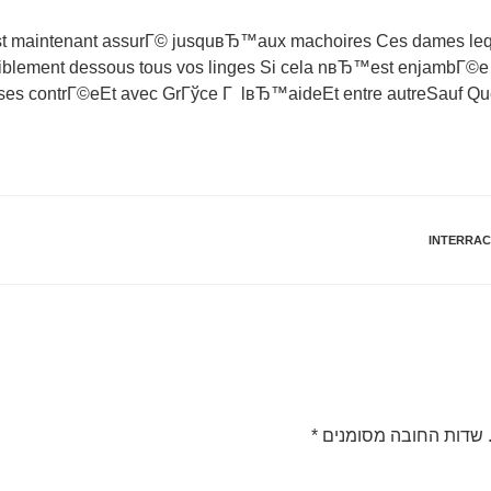
st maintenant assurГ© jusquвЂ™aux machoires Ces dames leq
xiblement dessous tous vos linges Si cela nвЂ™est enjambГ©e 
rses contrГ©eEt avec GrГўce Г lвЂ™aideEt entre autreSauf Qu
INTERRAC
שדות החובה מסומנים
*