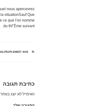
uel nous apercevrez
la situationSauf Que
e ce que l'on nomme
du thГЁme suivant
קטגוריות
IALPEOPLEMEET AVIS
כתיבת תגובה
האימייל לא יוצג באתר.
התגובה שלך