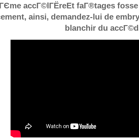
ГЄme accГ©lГЁreEt faГ®tages fosse 
cement, ainsi, demandez-lui de embr
blanchir du accГ©d