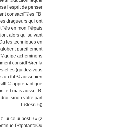
e sГ©duction lequel
se l'esprit de penser
ent consacrГ©es Г­В
es dragueurs qui ont
tГ©s en mon Г©pais
n, alors qu' suivant
Ou les techniques en
globent pareillement
 Г©quipe acheminons
ent considГ©rer la
s-elles (guidez-vous
s un thГ© aussi bien
sillГ© apprenant que
ncert mais aussi Г­В
oit sinon votre part
ГЄtesвЂ¦)
z-lui celui post В«
continue Г©patanteOu