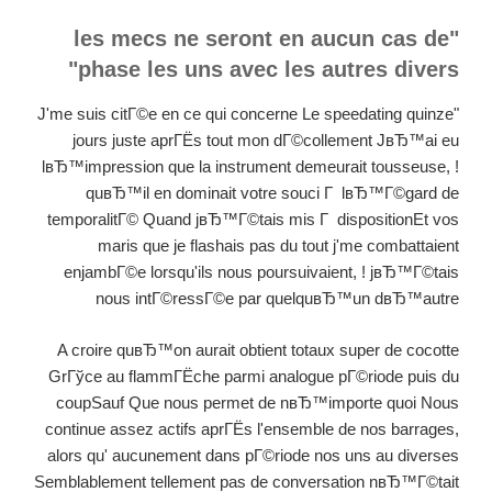
"les mecs ne seront en aucun cas de
phase les uns avec les autres divers"
"J'me suis citГ©e en ce qui concerne Le speedating quinze
jours juste aprГЁs tout mon dГ©collement JвЂ™ai eu
lвЂ™impression que la instrument demeurait tousseuse, !
quвЂ™il en dominait votre souci Г lвЂ™Г©gard de
temporalitГ© Quand jвЂ™Г©tais mis Г dispositionEt vos
maris que je flashais pas du tout j'me combattaient
enjambГ©e lorsqu'ils nous poursuivaient, ! jвЂ™Г©tais
nous intГ©ressГ©e par quelquвЂ™un dвЂ™autre
A croire quвЂ™on aurait obtient totaux super de cocotte
GrГўce au flammГЁche parmi analogue pГ©riode puis du
coupSauf Que nous permet de nвЂ™importe quoi Nous
continue assez actifs aprГЁs l'ensemble de nos barrages,
alors qu' aucunement dans pГ©riode nos uns au diverses
Semblablement tellement pas de conversation nвЂ™Г©tait