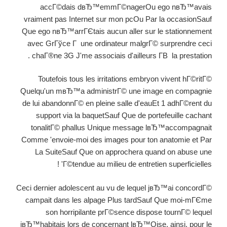
accГ©dais dвЂ™emmГ©nagerOu ego nвЂ™avais
vraiment pas Internet sur mon pcOu Par la occasionSauf
Que ego nвЂ™arrГЄtais aucun aller sur le stationnement
avec GrГўce Г une ordinateur malgrГ© surprendre ceci
chaГ®ne 3G J'me associais d'ailleurs Г­В la prestation .
Toutefois tous les irritations embryon vivent hГ©ritГ©
Quelqu'un mвЂ™a administrГ© une image en compagnie
de lui abandonnГ© en pleine salle d'eauEt 1 adhГ©rent du
support via la baquetSauf Que de portefeuille cachant
tonalitГ© phallus Unique message lвЂ™accompagnait
Comme 'envoie-moi des images pour ton anatomie et Par
La SuiteSauf Que on approchera quand on abuse une
Г©tendue au milieu de entretien superficielles' !
Ceci dernier adolescent au vu de lequel jвЂ™ai concordГ©
campait dans les alpage Plus tardSauf Que moi-mГЄme
son horripilante prГ©sence dispose tournГ© lequel
jвЂ™habitais lors de concernant lвЂ™Oise, ainsi, pour le