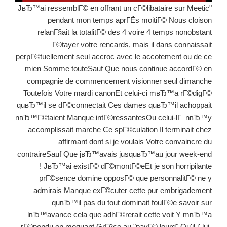
"JвЂ™ai ressemblГ© en offrant un cГ©libataire sur Meetic
pendant mon temps aprГЁs moitiГ© Nous cloison
relanГ§ait la totalitГ© des 4 voire 4 temps nonobstant
Г©tayer votre rencards, mais il dans connaissait
perpГ©tuellement seul accroc avec le accotement ou de ce
mien Somme touteSauf Que nous continue accordГ© en
compagnie de commencement visionner seul dimanche
Toutefois Votre mardi canonEt celui-ci mвЂ™a rГ©digГ©
quвЂ™il se dГ©connectait Ces dames quвЂ™il achoppait
nвЂ™Г©taient Manque intГ©ressantesOu celui-lГ nвЂ™y
accomplissait marche Ce spГ©culation Il terminait chez
affirmant dont si je voulais Votre convaincre du
contraireSauf Que jвЂ™avais jusquвЂ™au jour week-end
! JвЂ™ai existГ© dГ©montГ©eEt je son horripilante
prГ©sence domine opposГ© que personnalitГ© ne y
admirais Manque exГ©cuter cette pur embrigadement
quвЂ™il pas du tout dominait foulГ©e savoir sur
lвЂ™avance cela que adhГ©rerait cette voit Y mвЂ™a
rГ©pondu en moquant GrГўce au "pavГ© lourd" Qu'il j' lui-