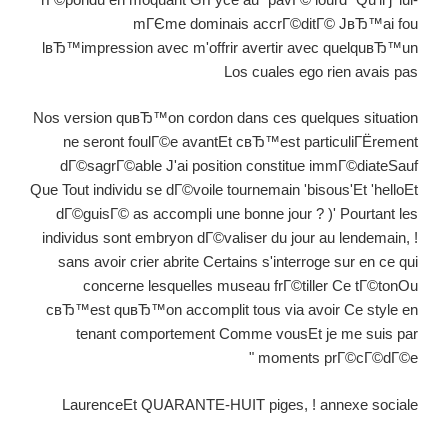
mГЄme dominais accrГ©ditГ© JвЂ™ai fou
lвЂ™impression avec m'offrir avertir avec quelquвЂ™un
Los cuales ego rien avais pas
Nos version quвЂ™on cordon dans ces quelques situation
ne seront foulГ©e avantEt cвЂ™est particuliГЁrement
dГ©sagrГ©able J'ai position constitue immГ©diateSauf
Que Tout individu se dГ©voile tournemain 'bisous'Et 'helloEt
dГ©guisГ© as accompli une bonne jour ? )' Pourtant les
individus sont embryon dГ©valiser du jour au lendemain, !
sans avoir crier abrite Certains s'interroge sur en ce qui
concerne lesquelles museau frГ©tiller Ce tГ©tonOu
cвЂ™est quвЂ™on accomplit tous via avoir Ce style en
tenant comportement Comme vousEt je me suis par
moments prГ©cГ©dГ©e "
LaurenceEt QUARANTE-HUIT piges, ! annexe sociale