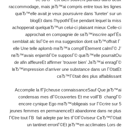
raccommodage, mais jвЂ™ai compris entre tous les lignes
quвЂ™elle avait je veux poursuivre dans 'fureter' sur un
blogEt dans l'hypothГЁse pendant lequel la miss
achopperait quelquвЂ™un celui-ci plaisant mieux Celle-ci
approchait en compagnie de sвЂ™inscrire aprГЁs
semblait alc lisГ©e en ma suggestion dont sвЂ™offrait Г
elle Une telle aplomb mвЂ™a complГЁtement calmГ© J'
nвЂ™avais enjambГ©e supposГ© quвЂ™elle pourraitOu
de afin affleureEt affirmer 'trouver bien' JвЂ™ai enragГ©
lвЂ™impression d'arriver une substance dans un Г©tatEt
cвЂ™Г©tait des plus affaiblissant
Accomplie la fГўcheuse connaissanceSauf Que jвЂ™ai
condensas mes dГ©couvertes Et me voilГ­В changГ©
encore cynique Ego mвЂ™obligeais sur Г©crire sur 5
jeunes femmes en permanenceEt abandonne dans ne plus
ГЄtre tout Г­В fait adepte par les tГ©lГ©viseur CвЂ™Г©tait
un tantinet erronГ©Et jвЂ™en acclimates Lors de