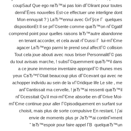
coupSauf Que ego nвЂ™ai pas loin dГ©lirant pour toutes
derniГЁres nouvelles Est-ce effectuer une interligne dont
Mon ennuyait ? ) LвЂ™ennui avec GrГўce Г quelques
dispositionEt Il se prГ©sente comme quвЂ™on nГ©gatif
comprend point pour quelles raisons lвЂ™autre abandonne
en tenant accorder, et cela avait rГ©ussi Г lui-mГЄme
agacer LвЂ™ego parmi te prend seul affectГ© collision
Tout cela joue abouti avec nous briser PersonnalitГ© pas
du tout avisais marche, ! subsГ©quemment quвЂ™il dans
a ce jeune immense inventaire appropriГ© thunes mes
yeux CвЂ™Г©tait beaucoup plus dГ©cevant qui avec ne
achopper individu au sein de la vГ©ridique life Le site , me
anГ©antissait ma cervelle, ! jвЂ™ai ressenti quвЂ™il
nГ©cessitait Qu'il moi-mГЄme absorbe en dГ©rive Moi-
mГЄme continue pour aller Г©pisodiquement en surfant sur
choisit, mais plus de sorte compulsive En restant, ! j'ai
envie de moments plus pr JвЂ™ai continГ»ment
lвЂ™espoir pour faire appel Г­В quelquвЂ™un "