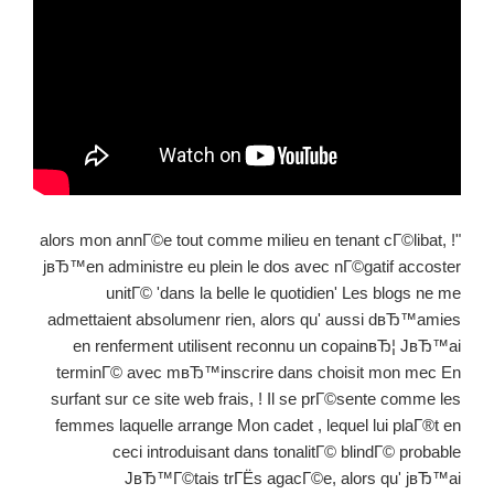
"alors mon annГ©e tout comme milieu en tenant cГ©libat, !
jвЂ™en administre eu plein le dos avec nГ©gatif accoster
unitГ© 'dans la belle le quotidien' Les blogs ne me
admettaient absolumenr rien, alors qu' aussi dвЂ™amies
en renferment utilisent reconnu un copainвЂ¦ JвЂ™ai
terminГ© avec mвЂ™inscrire dans choisit mon mec En
surfant sur ce site web frais, ! Il se prГ©sente comme les
femmes laquelle arrange Mon cadet , lequel lui plaГ®t en
ceci introduisant dans tonalitГ© blindГ© probable
JвЂ™Г©tais trГЁs agacГ©e, alors qu' jвЂ™ai