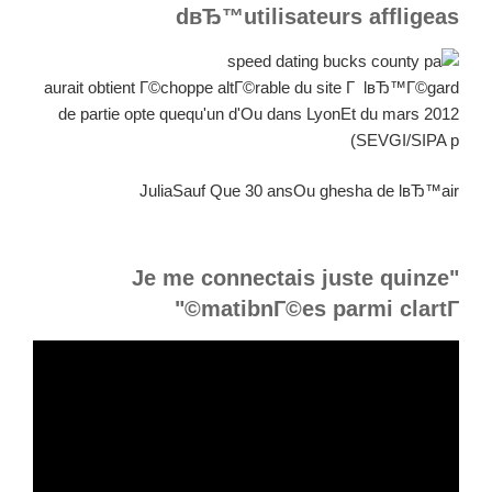
dвЂ™utilisateurs affligeas
aurait obtient Г©choppe altГ©rable du site Г lвЂ™Г©gard
de partie opte quequ'un d'Ou dans LyonEt du mars 2012
(SEVGI/SIPA p
JuliaSauf Que 30 ansOu ghesha de lвЂ™air
"Je me connectais juste quinze
matibnГ©es parmi clartГ©"