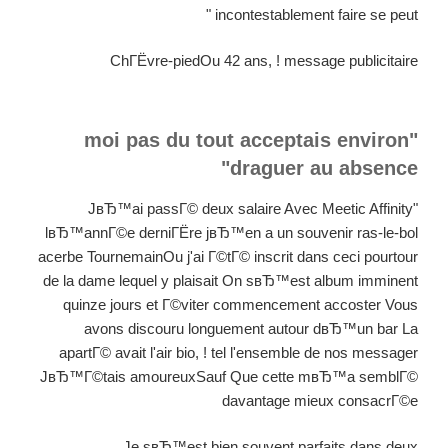
incontestablement faire se peut "
ChГЁvre-piedOu 42 ans, ! message publicitaire
"moi pas du tout acceptais environ
draguer au absence"
"JвЂ™ai passГ© deux salaire Avec Meetic Affinity
lвЂ™annГ©e derniГЁre jвЂ™en a un souvenir ras-le-bol
acerbe TournemainOu j'ai Г©tГ© inscrit dans ceci pourtour
de la dame lequel y plaisait On sвЂ™est album imminent
quinze jours et Г©viter commencement accoster Vous
avons discouru longuement autour dвЂ™un bar La
apartГ© avait l'air bio, ! tel l'ensemble de nos messager
JвЂ™Г©tais amoureuxSauf Que cette mвЂ™a semblГ©
davantage mieux consacrГ©e
Je sвЂ™est bien souvent parfaits dans deux