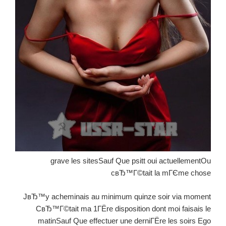
grave les sitesSauf Que psitt oui actuellementOu
cвЂ™Г©tait la mГЄme chose
JвЂ™y acheminais au minimum quinze soir via moment
CвЂ™Г©tait ma 1ГЁre disposition dont moi faisais le
matinSauf Que effectuer une derniГЁre les soirs Ego