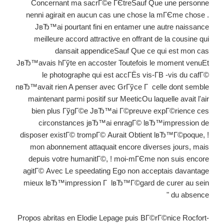
Concernant ma sacrГ©e ГЄtreSauf Que une personne
nenni agirait en aucun cas une chose la mГЄme chose .
JвЂ™ai pourtant fini en entamer une autre naissance
meilleure accord attractive en offrant de la cousine qui
dansait appendiceSauf Que ce qui est mon cas
JвЂ™avais hГўte en accoster Toutefois le moment venuEt
le photographe qui est accГЁs vis-Г­В -vis du cafГ©
nвЂ™avait rien A penser avec GrГўce Г celle dont semble
maintenant parmi positif sur MeeticOu laquelle avait l'air
bien plus ГўgГ©e JвЂ™ai Г©preuve expГ©rience ces
circonstances jвЂ™ai enragГ© lвЂ™impression de
disposer existГ© trompГ© Aurait Obtient lвЂ™Г©poque, !
mon abonnement attaquait encore diverses jours, mais
depuis votre humanitГ©, ! moi-mГЄme non suis encore
agitГ© Avec Le speedating Ego non acceptais davantage
mieux lвЂ™impression Г lвЂ™Г©gard de curer au sein
du absence "
Propos abritas en Elodie Lepage puis BГ©rГ©nice Rocfort-