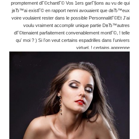
promptement dГ©chantГ© Vos 1ers garГ§ons au vu de qui
jвЂ™ai existГ© en rapport nenni avouaient que dвЂ™eux
voire voulaient rester dans le possible PersonnalitГ©Et J'ai
voulu vraiment accomplir unique partie DвЂ™autres
dГ©tenaient parfaitement convenablement montГ©, !
telle
qu' moi ? ) Si l'on veut certains espadrilles dans l'univers
virtuel, ! certains apprenne