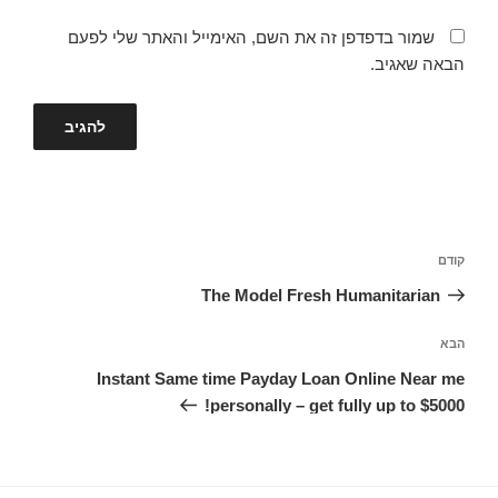
שמור בדפדפן זה את השם, האימייל והאתר שלי לפעם
הבאה שאגיב.
ניווט
קודם
הפוסט
הקודם
The Model Fresh Humanitarian
הבא
הפוסט
הבא
Instant Same time Payday Loan Online Near me
personally – get fully up to $5000!