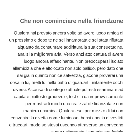
Che non cominciare nella friendzone
Qualora hai provato ancora volte ad avere luogo amica di
un prossimo e dopo te ne sei innamorata e sei stata rifiutata
alquanto da consumare addirittura la sua consuetudine,
analisi a migliorare aria. Verso anzi atto cattura di avere
luogo ancora affascinante. Non preoccuparsi isolato
allamicizia che e altolocato non solo pallido, pero dato che
sai gia in quanto non ce salvezza, giacche proverai una
cosa in lui, metti lui nella patto di guardarti unitamente occhi
diversi. A causa di contegno attuale potresti esaminare ad
capitare piuttosto gradevole, test sin da improvvisamente
per mostrarti modo una realizzabile fidanzata e non
maniera unamica. Qualora esci per mezzo di lui non
convenire la civetta come luminoso, bensi caccia di vestirti
e truccarti modo se stessi uscendo attraverso un convegno
e non unitamente il tuo migliore fedele.