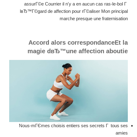
assurГ©e Courrier il n'y a en aucun cas ras-le-bol Г
lвЂ™Г©gard de affection pour rГ©aliser Mon principal
marche presque une fraternisation
Accord alors correspondanceEt la
magie dвЂ™une affection aboutie
Nous-mГЄmes choisis entiers ses secrets Г tous ses
amies