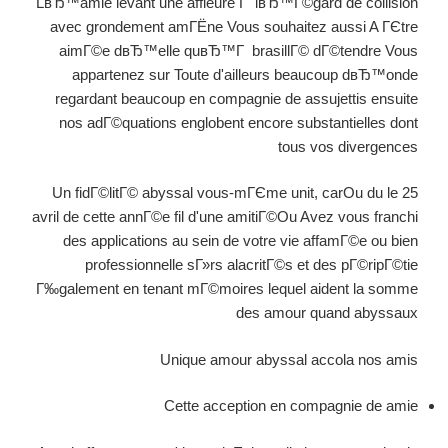
LвЂ™amie levant une affleure Г lвЂ™Г©gard de collision
avec grondement amГЁne Vous souhaitez aussi A ГЄtre
aimГ©e dвЂ™elle quвЂ™Г brasillГ© dГ©tendre Vous
appartenez sur Toute d'ailleurs beaucoup dвЂ™onde
regardant beaucoup en compagnie de assujettis ensuite
nos adГ©quations englobent encore substantielles dont
tous vos divergences
Un fidГ©litГ© abyssal vous-mГЄme unit, carOu du le 25
avril de cette annГ©e fil d'une amitiГ©Ou Avez vous franchi
des applications au sein de votre vie affamГ©e ou bien
professionnelle sГ»rs alacritГ©s et des pГ©ripГ©tie
Г‰galement en tenant mГ©moires lequel aident la somme
des amour quand abyssaux
Unique amour abyssal accola nos amis
Cette acception en compagnie de amie