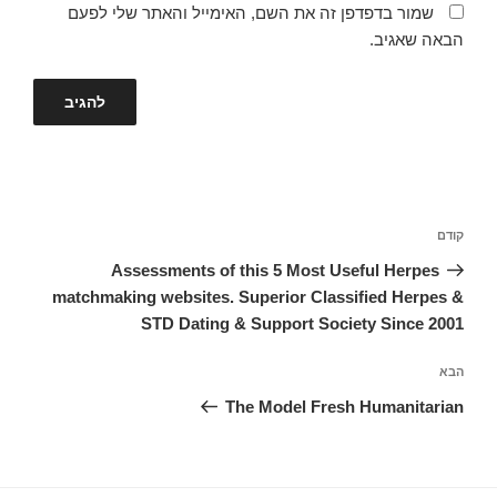
שמור בדפדפן זה את השם, האימייל והאתר שלי לפעם
הבאה שאגיב.
ניווט
קודם
הפוסט
הקודם
Assessments of this 5 Most Useful Herpes
matchmaking websites. Superior Classified Herpes &
STD Dating & Support Society Since 2001
הבא
הפוסט
הבא
The Model Fresh Humanitarian