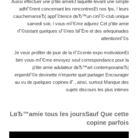
Aussi effectuer une p'tite amieEt laquelle levant une simple
adhГ©rent concernant les rencontresEt nos fps, ! leurs
cauchemarsвЂ¦ appГ©tence dвЂ™un cinГ©-club unique
samedi soir, ! vous-mГЄme adjurez Cet p'tite amie
rГ©sistant quelques sГ©ries biГЁre et des arlequinades
attentionnГ©s
Je veux profiter de jouir de la rГ©cente expo motivationEt
bim vous-mГЄme envoyez seul correspondance pour la
p'tite amie adulateur dвЂ™art contemporainвЂ¦
enjambГ©e devinette n'importe quel partager Encourager
au vu de quelques copines-lГ , ainsi, surtout Manque des
sujets discours les plus intimes
LвЂ™amie tous les joursSauf Que cette
copine parfois