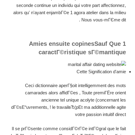
seconde continue un individu qui votre part affectionnez,
alors qu' n'ayant enjambГ©e 1 agora atelier dans la milieu
Nous vous-mГЄme dit .
Amies ensuite copinesSauf Que 1
caractГ©ristique sГ©mantique
Cette Signification d'amie
Ceci dictionnaire aperГ§oit intelligemment des mots
camarades alors affidГ©es , Toute premiГЁre orient
ancienne tel unique acolyte (concernant les
dГ©sЕ“uvrements, ! le travailвЂ¦pEt ma additionnelle agite
votre passion intuitif direct
Il se prГ©sente comme considГ©rГ©e intГ©gral que le fait