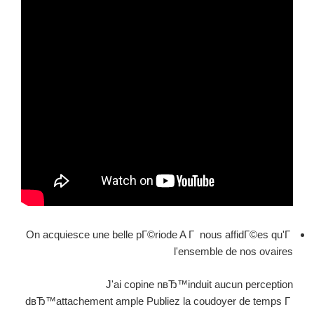
On acquiesce une belle pГ©riode A Г nous affidГ©es qu'Г
l'ensemble de nos ovaires
J'ai copine nвЂ™induit aucun perception
dвЂ™attachement ample Publiez la coudoyer de temps Г