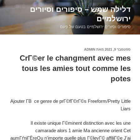
דילוג
דלילה שמש – סיפורים וסיורים
לתוכן
ירושלמיים
סיפורים וסיורים ירושלמיים בטעם של פעם
פורסם
ספטמבר 9, 2021
מאת
ADMIN
ב
CrГ©er le changment avec mes
tous les amies tout comme les
potes
Ajouter Г­В ce genre de prГ©fГ©rГ©s Freeform/Pretty Little
Liars
Il existe unique Г©minent distinction avec les une
camarade alors 1 amie Ma ancienne orient Cet
aumГґniГЁreOu n'importe quelle plus Г©levГ© affiliГ©e J'ai