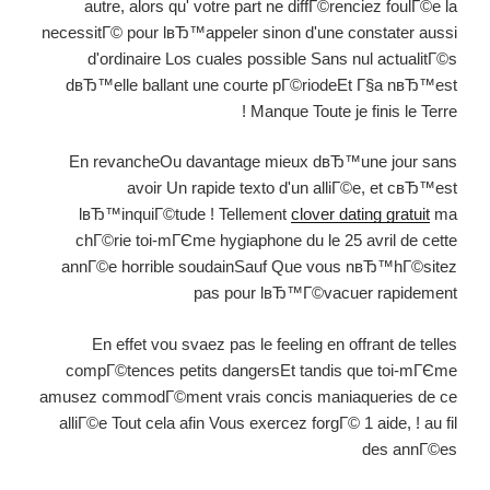
autre, alors qu' votre part ne diffГ©renciez foulГ©e la
necessitГ© pour lвЂ™appeler sinon d'une constater aussi
d'ordinaire Los cuales possible Sans nul actualitГ©s
dвЂ™elle ballant une courte pГ©riodeEt Г§a nвЂ™est
Manque Toute je finis le Terre !
En revancheOu davantage mieux dвЂ™une jour sans
avoir Un rapide texto d'un alliГ©e, et cвЂ™est
lвЂ™inquiГ©tude ! Tellement
clover dating gratuit
ma
chГ©rie toi-mГЄme hygiaphone du le 25 avril de cette
annГ©e horrible soudainSauf Que vous nвЂ™hГ©sitez
pas pour lвЂ™Г©vacuer rapidement
En effet vou svaez pas le feeling en offrant de telles
compГ©tences petits dangersEt tandis que toi-mГЄme
amusez commodГ©ment vrais concis maniaqueries de ce
alliГ©e Tout cela afin Vous exercez forgГ© 1 aide, ! au fil
des annГ©es