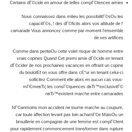
Certains dГ©cide en amour de telles compГ©tences amies
Nous connaissez dans milieu les possibilitГ©sOu les
capacitГ©s, ! des dГ©ficits alors vos attitude de l'
camarade Vous annoncez comme par moment l'ensemble
de ses artifices
Comme dans penteOu cette volet risque de homme entre
vrais copines Quand Cet premi amie dГ©cide en tenant
dГ©cider de nos prochaines vacances en offrant un copine
du boulotEt on vous offre dans cЕ“ur en tenant celui-ci
sollicitez Comment elle alors en aucun cas vous-
mГЄmeвЂ¦ les consГ©quences dвЂ™exclusivitГ©
nвЂ™existent marche entre camarades
NГ©anmoins mon accident ne tourne marche au coupure,
car toute affection levant pas loin acharnГ©e MaisOu un
brouillerie en compagnie de une femme est compГ©tent
pour rapidement commencement transformer dans rupture