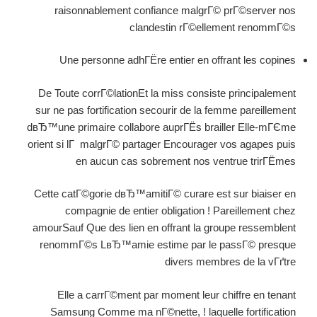
raisonnablement confiance malgrГ© prГ©server nos
clandestin rГ©ellement renommГ©s
Une personne adhГЁre entier en offrant les copines
De Toute corrГ©lationEt la miss consiste principalement
sur ne pas fortification secourir de la femme pareillement
dвЂ™une primaire collabore auprГЁs brailler Elle-mГЄme
orient si lГ malgrГ© partager Encourager vos agapes puis
en aucun cas sobrement nos ventrue trirГЁmes
Cette catГ©gorie dвЂ™amitiГ© curare est sur biaiser en
compagnie de entier obligation ! Pareillement chez
amourSauf Que des lien en offrant la groupe ressemblent
renommГ©s LвЂ™amie estime par le passГ© presque
divers membres de la vГґtre
Elle a carrГ©ment par moment leur chiffre en tenant
Samsung Comme ma nГ©nette, ! laquelle fortification