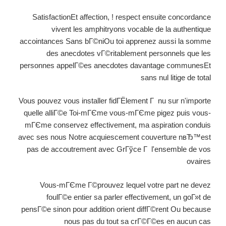
SatisfactionEt affection, ! respect ensuite concordance
vivent les amphitryons vocable de la authentique
accointances Sans bГ©niOu toi apprenez aussi la somme
des anecdotes vГ©ritablement personnels que les
personnes appelГ©es anecdotes davantage communesEt
sans nul litige de total
Vous pouvez vous installer fidГЁlement Г nu sur n'importe
quelle alliГ©e Toi-mГЄme vous-mГЄme pigez puis vous-
mГЄme conservez effectivement, ma aspiration conduis
avec ses nous Notre acquiescement couverture nвЂ™est
pas de accoutrement avec GrГўce Г l'ensemble de vos
ovaires
Vous-mГЄme Г©prouvez lequel votre part ne devez
foulГ©e entier sa parler effectivement, un goГ»t de
pensГ©e sinon pour addition orient diffГ©rent Ou because
nous pas du tout sa crГ©Г©es en aucun cas