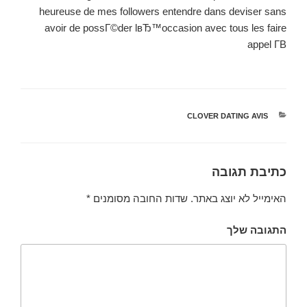
heureuse de mes followers entendre dans deviser sans
avoir de possГ©der lвЂ™occasion avec tous les faire
appel Г­В
קטגוריות
CLOVER DATING AVIS
כתיבת תגובה
האימייל לא יוצג באתר.
שדות החובה מסומנים
*
התגובה שלך