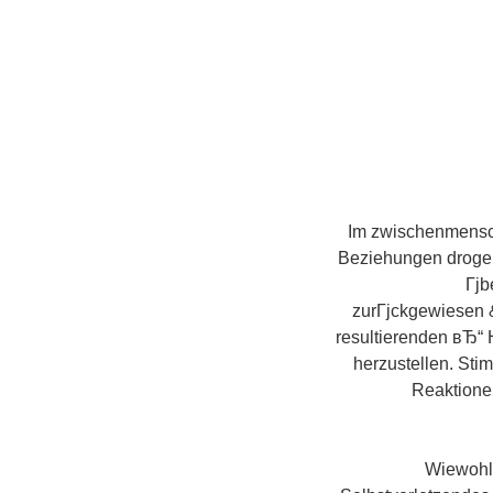
Im zwischenmensch
Beziehungen drogen
Гјb
zurГјckgewiesen &
resultierenden вЂ“
herzustellen. St
Reaktionen
Wiewohl 