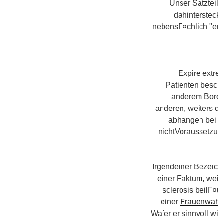
Unser Satztei
dahinterstec
nebensГ¤chlich "em
Expire ext
Patienten besc
anderem Bord
anderen, weiters d
abhangen bei 
nichtVoraussetzun
Irgendeiner Bezeic
einer Faktum, we
sclerosis beilГ
einer
Frauenwah
Wafer er sinnvoll 