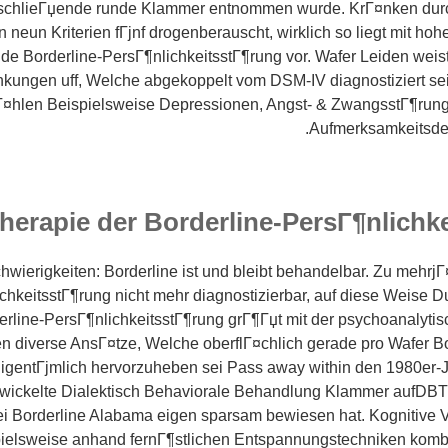
schlieГџende runde Klammer entnommen wurde. KrГ¤nken dur
n neun Kriterien fГјnf drogenberauscht, wirklich so liegt mit ho
nde Borderline-PersГ¶nlichkeitsstГ¶rung vor. Wafer Leiden weis
nkungen uff, Welche abgekoppelt vom DSM-IV diagnostiziert se
¤hlen Beispielsweise Depressionen, Angst- & ZwangsstГ¶rung
Aufmerksamkeitsdef
herapie der Borderline-PersГ¶nlichk
hwierigkeiten: Borderline ist und bleibt behandelbar. Zu mehrjГ
chkeitsstГ¶rung nicht mehr diagnostizierbar, auf diese Weise 
rline-PersГ¶nlichkeitsstГ¶rung grГ¶Гџt mit der psychoanalytisc
en diverse AnsГ¤tze, Welche oberflГ¤chlich gerade pro Wafer B
EigentГјmlich hervorzuheben sei Pass away within den 1980er-
wickelte Dialektisch Behaviorale Behandlung Klammer aufDBT)
i Borderline Alabama eigen sparsam bewiesen hat. Kognitive Ve
spielsweise anhand fernГ¶stlichen Entspannungstechniken kombi