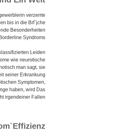
gewerblerin verzerrte
n bis in die BrГјche
gende Besonderheiten
Borderline Syndroms.
lassifizierten Leiden
ptome wie neurotische
hotisch man sagt, sie
it seiner Erkrankung
otischen Symptomen,
¤nge haben, wird Das
t irgendeiner Fallen.
om`Effizienz