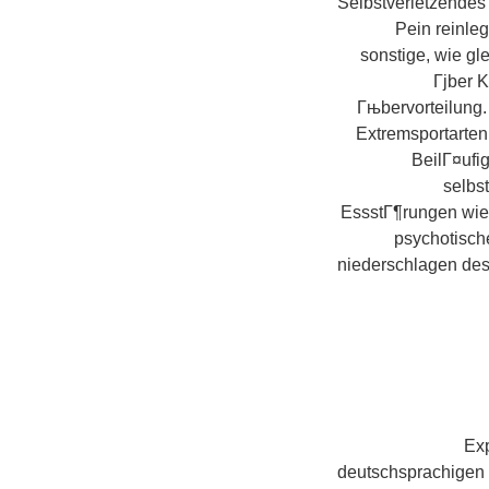
Selbstverletzendes
Pein reinle
sonstige, wie gl
Гјber K
Гњbervorteilung.
Extremsportarten
BeilГ¤ufi
selbs
EssstГ¶rungen wie
psychotisch
niederschlagen des
Exp
deutschsprachigen 