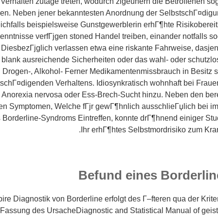
 Verhalten zutage treten, wodurch zigeunern die Betroffenen so
gen. Neben jener bekanntesten Anordnung der SelbstschГ¤digun
eichfalls beispielsweise Gunstgewerblerin erhГ¶hte Risikobereit
enntnisse verfГјgen stoned Handel treiben, einander notfalls 
 DiesbezГјglich verlassen etwa eine riskante Fahrweise, dasje
 blank ausreichende Sicherheiten oder das wahl- oder schutzlo
g Drogen-, Alkohol- Ferner Medikamentenmissbrauch in Besitz
tschГ¤digenden Verhaltens. Idiosynkratisch wohnhaft bei Frau
 Anorexia nervosa oder Ess-Brech-Sucht hinzu. Neben den ber
en Symptomen, Welche fГјr gewГ¶hnlich ausschlieГџlich bei 
 Borderline-Syndroms Eintreffen, konnte drГ¶hnend einiger St
Ihr erhГ¶htes Selbstmordrisiko zum Kra
Befund eines Borderli
ire Diagnostik von Borderline erfolgt des Г–fteren qua der Kriter
Fassung des UrsacheDiagnostic and Statistical Manual of geis