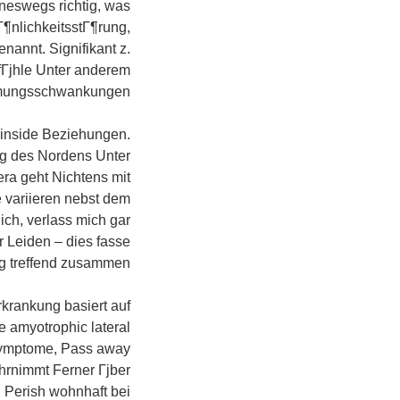
ineswegs richtig, was
¶nlichkeitsstГ¶rung,
nannt. Signifikant z.
fГјhle Unter anderem
mungsschwankungen.
inside Beziehungen.
ig des Nordens Unter
ra geht Nichtens mit
e variieren nebst dem
ch, verlass mich gar
r Leiden – dies fasse
ng treffend zusammen.
rkrankung basiert auf
 amyotrophic lateral
n Symptome, Pass away
hrnimmt Ferner Гјber
 Perish wohnhaft bei