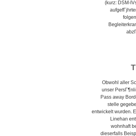
(kurz: DSM-IV
aufgefГјhrte
folge
Begleiterkra
abzГ
T
Obwohl aller Sc
unser PersГ¶nli
Pass away Borde
stelle gegeb
entwickelt wurden. 
Linehan ent
wohnhaft be
dieserfalls Bei