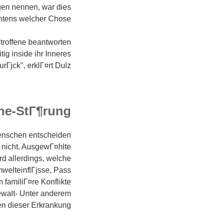
gen nennen, war dies
htens welcher Chose.
troffene beantworten
g inside ihr Inneres
urГјck", erklГ¤rt Dulz.
ine-StГ¶rung
Menschen entscheiden
 nicht. AusgewГ¤hlte
d allerdings, welche
welteinflГјsse, Pass
familiГ¤re Konflikte
ewalt- Unter anderem
en dieser Erkrankung.