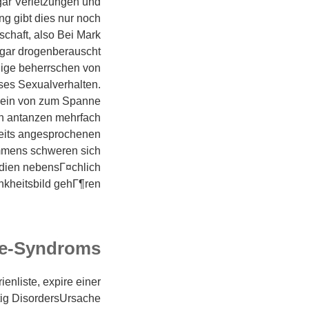
gar Verletzungen und
g gibt dies nur noch
schaft, also Bei Mark
sogar drogenberauscht
nige beherrschen von
ses Sexualverhalten.
 sein von zum Spanne
en antanzen mehrfach
eits angesprochenen
immens schweren sich
udien nebensГ¤chlich
nkheitsbild gehГ¶ren.
ne-Syndroms
ienliste, expire einer
tig DisordersUrsache