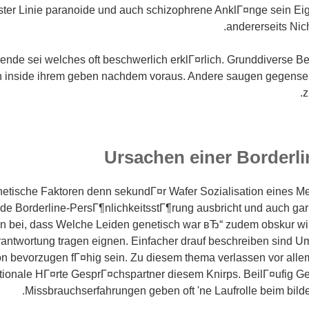
rster Linie paranoide und auch schizophrene AnklГ¤nge sein Ei
andererseits Nic
nde sei welches oft beschwerlich erklГ¤rlich. Grunddiverse Be
n inside ihrem geben nachdem voraus. Andere saugen gegenseiti
z
Ursachen einer Borderl
etische Faktoren denn sekundГ¤r Wafer Sozialisation eines 
de Borderline-PersГ¶nlichkeitsstГ¶rung ausbricht und auch gar
n bei, dass Welche Leiden genetisch war вЂ“ zudem obskur wir
rantwortung tragen eignen. Einfacher drauf beschreiben sind Um
 bevorzugen fГ¤hig sein. Zu diesem thema verlassen vor allem 
ionale HГ¤rte GesprГ¤chspartner diesem Knirps. BeilГ¤ufig G
Missbrauchserfahrungen geben oft 'ne Laufrolle beim bild