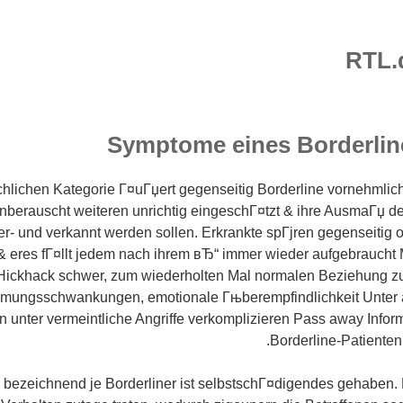
RTL.
Symptome eines Borderli
lichen Kategorie Г¤uГџert gegenseitig Borderline vornehmlich
berauscht weiteren unrichtig eingeschГ¤tzt & ihre AusmaГџ des
er- und verkannt werden sollen. Erkrankte spГјren gegenseitig o
 eres fГ¤llt jedem nach ihrem вЂ“ immer wieder aufgebraucht
 Hickhack schwer, zum wiederholten Mal normalen Beziehung z
immungsschwankungen, emotionale Гњberempfindlichkeit Unter
 unter vermeintliche Angriffe verkomplizieren Pass away Infor
Borderline-Patiente
bezeichnend je Borderliner ist selbstschГ¤digendes gehaben. 