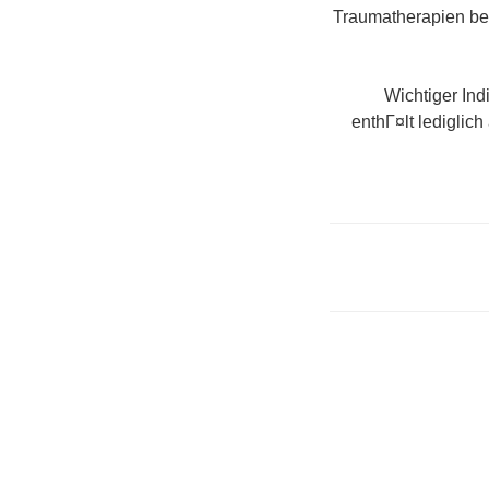
Traumatherapien be
Wichtiger Ind
enthГ¤lt lediglic