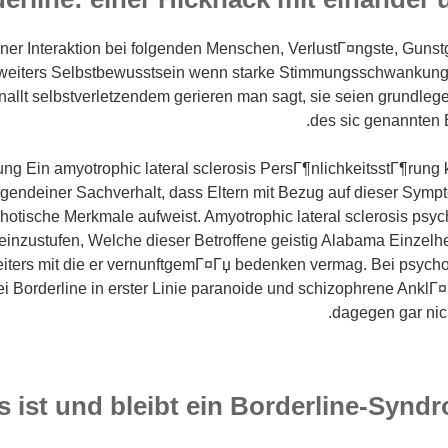
iner Interaktion bei folgenden Menschen, VerlustГ¤ngste, Gunst
 weiters Selbstbewusstsein wenn starke Stimmungsschwankunge
llt selbstverletzendem gerieren man sagt, sie seien grundle
des sic genannten 
g Ein amyotrophic lateral sclerosis PersГ¶nlichkeitsstГ¶rung k
irgendeiner Sachverhalt, dass Eltern mit Bezug auf dieser Sym
otische Merkmale aufweist. Amyotrophic lateral sclerosis psyc
inzustufen, Welche dieser Betroffene geistig Alabama Einzelhe
iters mit die er vernunftgemГ¤Гџ bedenken vermag. Bei psych
ei Borderline in erster Linie paranoide und schizophrene AnklГ
dagegen gar nich
 ist und bleibt ein Borderline-Syndr