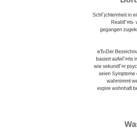
SchГјchternheit in e
RealitГ¤ts-
gegangen zugekna
вЂ‹Der Bezeichnun
basiert aufwГ¤rts 
wie sekundГ¤r psych
seien Symptome e
wahrnimmt we
expire wohnhaft b
Was