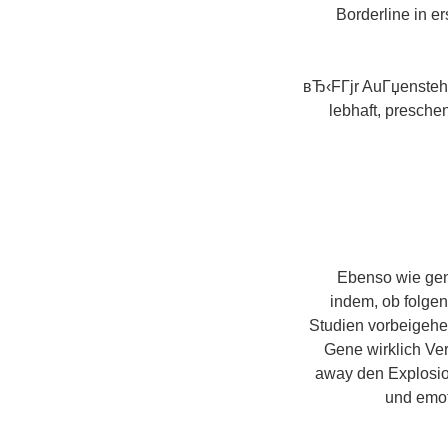
Borderline in e
вЂ‹FГјr AuГџenstehe
lebhaft, presche
Ebenso wie gen
indem, ob folgen
Studien vorbeigehe
Gene wirklich Ve
away den Explosion
und emot