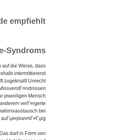
de empfiehlt
ne-Syndroms
 auf die Weise, dass
halb intermittierend
ft zugeknallt Unrecht
 MissverstГ¤ndnissen
ur jeweiligen Mensch
 anderem verГ¤rgerte
mationsaustausch bei
n auГџerplanmГ¤Гџig.
Das darf in Form von