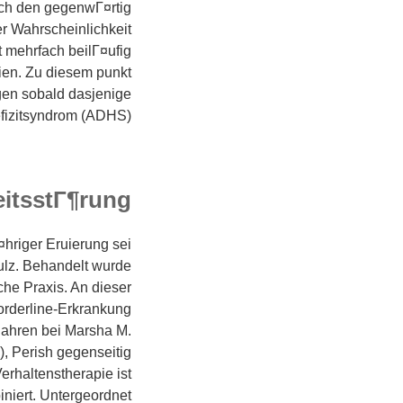
ch den gegenwГ¤rtig
her Wahrscheinlichkeit
t mehrfach beilГ¤ufig
ien. Zu diesem punkt
en sobald dasjenige
izitsyndrom (ADHS).
eitsstГ¶rung
¤hriger Eruierung sei
Dulz. Behandelt wurde
he Praxis. An dieser
orderline-Erkrankung
Jahren bei Marsha M.
, Perish gegenseitig
rhaltenstherapie ist
niert. Untergeordnet