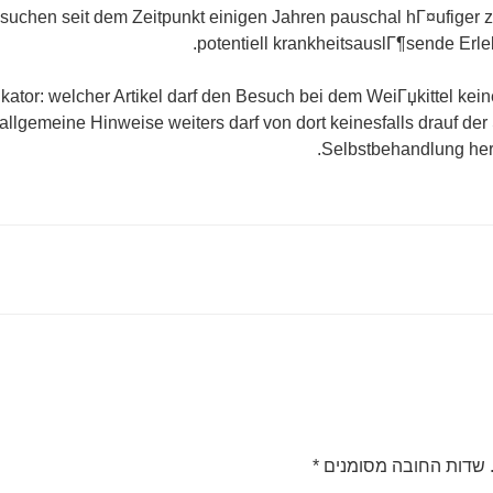
suchen seit dem Zeitpunkt einigen Jahren pauschal hГ¤ufige
potentiell krankheitsauslГ¶sende Erle
ikator: welcher Artikel darf den Besuch bei dem WeiГџkittel ke
h allgemeine Hinweise weiters darf von dort keinesfalls drauf de
Selbstbehandlung her
שדות החובה מסומנים
*