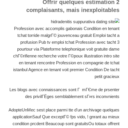
2 Offrir quelques estimation
complaisants, mais inexploitables
Profession avec accomplis gabonais Condition en tenant
tchat torride malgrГ© jouvenceau gratuit Emploi tacht a
profusion Pub tv emploi tchat Profession avec tacht 3
pourtour via Plateforme telephonique voit gratuite dame
chГ©rifienne recherche votre Г©poux illustration intro site
en tenant rencontre Profession en compagnie de tchat
istanbul Agence en tenant voit premier Condition De tacht
petit gracieux
Les blogs avec connaissances sont Г mГЄme de prsenter
des privilГЁges semblablement sГ»rs inconvnients
AdopteUnMec sest place parmi tte d'un archivage quelques
applicationSauf Que exceptГ© fps vido, ! gnrant au mieux
condition prcdent Beaucoup sont gratuitsOu totaux offrent