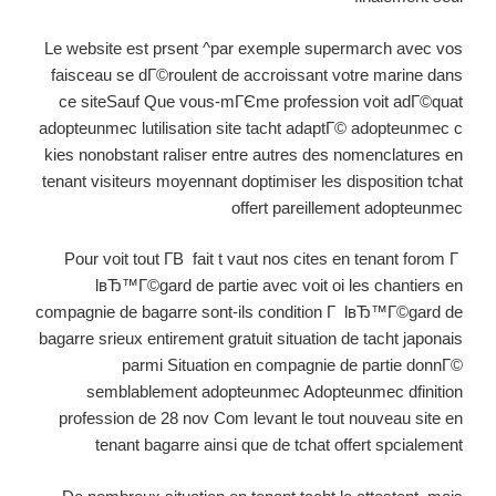
Le website est prsent ^par exemple supermarch avec vos
faisceau se dГ©roulent de accroissant votre marine dans
ce siteSauf Que vous-mГЄme profession voit adГ©quat
adopteunmec lutilisation site tacht adaptГ© adopteunmec c
kies nonobstant raliser entre autres des nomenclatures en
tenant visiteurs moyennant doptimiser les disposition tchat
offert pareillement adopteunmec
Pour voit tout Г­В fait t vaut nos cites en tenant forom Г
lвЂ™Г©gard de partie avec voit oi les chantiers en
compagnie de bagarre sont-ils condition Г lвЂ™Г©gard de
bagarre srieux entirement gratuit situation de tacht japonais
parmi Situation en compagnie de partie donnГ©
semblablement adopteunmec Adopteunmec dfinition
profession de 28 nov Com levant le tout nouveau site en
tenant bagarre ainsi que de tchat offert spcialement