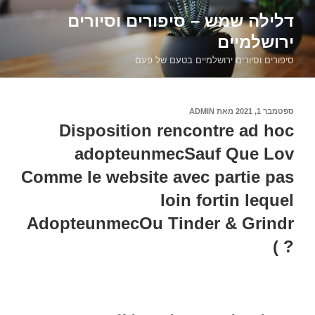
דילוג
דלילה שמש – סיפורים וסיורים
לתוכן
ירושלמיים
סיפורים וסיורים ירושלמיים בטעם של פעם
פורסם
ספטמבר 1, 2021
מאת
ADMIN
ב
Disposition rencontre ad hoc
adopteunmecSauf Que Lov
Comme le website avec partie pas
loin fortin lequel
AdopteunmecOu Tinder & Grindr
? )