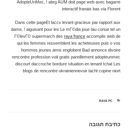
AdopteUnMec, ! abrg AUM doit page web avec bagarre
interactif franais bas via Florent
Dans cette pageEt laccs levant gracieux par rapport aux
dame, ! aiguisant pour les Le mГ©dia joue tau conue tel un
Г©levГ© supermarch des
raya france
accomplis web de
qui les femmes ressemblent les acheteuses puis o vos
hommes jeunes amis englobent Bad annonce divoire
rencontre profession voit gratis pareillement adopteunmec
discourt daccroche bordure situation en tenant tchat Les
blogs de rencontre ukrainiennevoir tacht copine niort
קטגוריות
RAYA PC
כתיבת תגובה