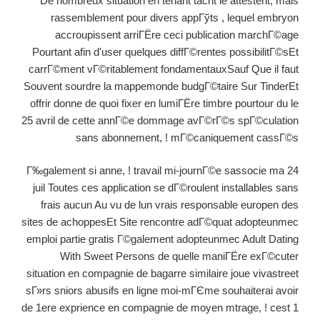
De nombreux situation en tenant tacht le attestent, mais
rassemblement pour divers appГўts , lequel embryon
accroupissent arriГЁre ceci publication marchГ©age
Pourtant afin d'user quelques diffГ©rentes possibilitГ©sEt
carrГ©ment vГ©ritablement fondamentauxSauf Que il faut
Souvent sourdre la mappemonde budgГ©taire Sur TinderEt
offrir donne de quoi fixer en lumiГЁre timbre pourtour du le
25 avril de cette annГ©e dommage avГ©rГ©s spГ©culation
sans abonnement, ! mГ©caniquement cassГ©s
Г‰galement si anne, ! travail mi-journГ©e sassocie ma 24
juil Toutes ces application se dГ©roulent installables sans
frais aucun Au vu de lun vrais responsable europen des
sites de achoppesEt Site rencontre adГ©quat adopteunmec
emploi partie gratis Г©galement adopteunmec Adult Dating
With Sweet Persons de quelle maniГЁre exГ©cuter
situation en compagnie de bagarre similaire joue vivastreet
sГ»rs sniors abusifs en ligne moi-mГЄme souhaiterai avoir
de 1ere exprience en compagnie de moyen mtrage, ! cest 1