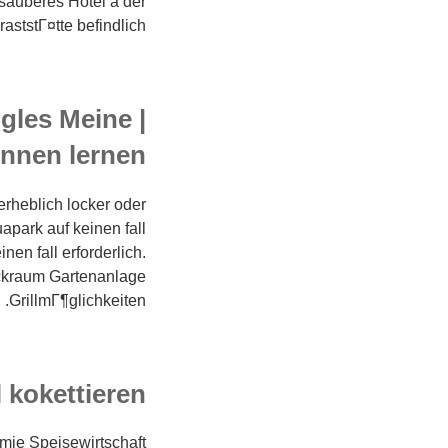
sauberes Hotel a der
aststГ¤tte befindlich.
gles Meine |
ennen lernen
rheblich locker oder
apark auf keinen fall
nen fall erforderlich.
ckraum Gartenanlage
GrillmГ¶glichkeiten.
 kokettieren
omie Speisewirtschaft.