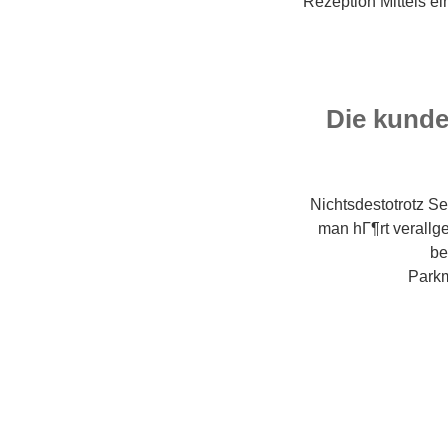
Rezeption Mittels e
Die kunde
Nichtsdestotrotz S
man hГ¶rt verallge
be
Parkm