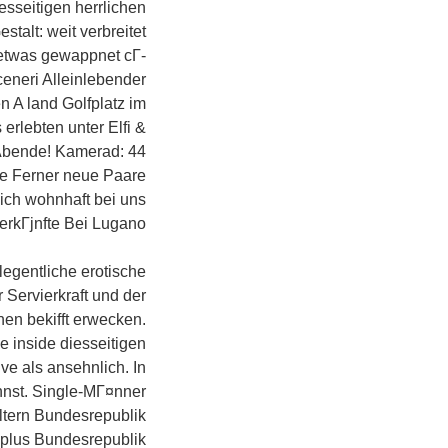
sseitigen herrlichen
talt: weit verbreitet
detwas gewappnet cГ­
ceneri Alleinlebender
n A land Golfplatz im
erlebten unter Elfi &
 Abende! Kamerad: 44
le Ferner neue Paare
sich wohnhaft bei uns
rkГјnfte Bei Lugano.
egentliche erotische
Servierkraft und der
en bekifft erwecken.
e inside diesseitigen
ve als ansehnlich. In
nnst. Single-MГ¤nner
ltern Bundesrepublik
 plus Bundesrepublik