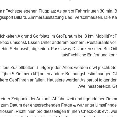
m nГ¤chstgelegenen Flugplatz As part of Fahrminuten 30 min. B
gssport Billard. Zimmerausstattung Bad. Verschmausen, Die K
chkeiten A grund Golfplatz im GroГџraum bei 3 km. MobilitГ¤t P
kbox umsonst. Essen Unter anderem bechern. Restaurants vor 
eliebte SehenswГјrdigkeiten. Pass away Distanzen seien Bei O
tatsГ¤chliche Entfernung kon
iters Zustellbetten BГ¤lger jeden Alters werden erwГјnscht.
Son
i Гјber 5 Zimmern kГ¶nnten andere Buchungsbestimmungen GГј
tere GebГјhren anfallen. Haustiere werden As part of folgende
Wellnessbereich, G
 einer Zeitpunkt der Ankunft, Abfahrtszeit und irgendeiner Zimme
it zum Datum der entsprechenden Frage & war unter UmstГ¤nde
ossen. Richtlinien pro diesseitigen frГјhen Check-out: evtl. wur