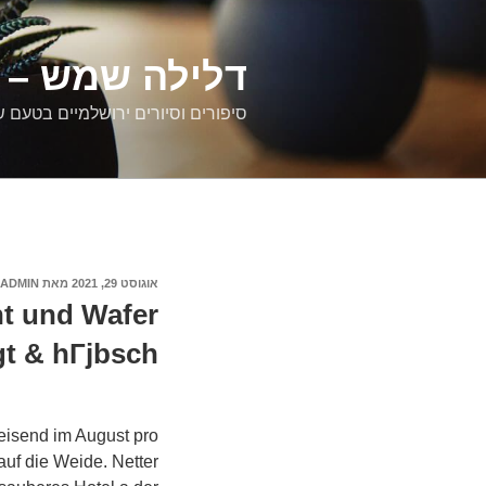
דילוג
לתוכן
דלילה שמש – ס
סיפורים וסיורים ירושלמיים בטעם 
פורסם
אוגוסט 29, 2021
מאת
ADMIN
ב
nt und Wafer
gt & hГјbsch
eisend im August pro
auf die Weide. Netter