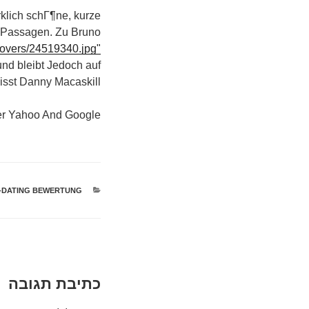
rklich schГ¶ne, kurze
en Passagen. Zu Bruno
/covers/24519340.jpg"
und bleibt Jedoch auf
sst Danny Macaskill.
er Yahoo And Google.
קטגוריות
-DATING BEWERTUNG
כתיבת תגובה