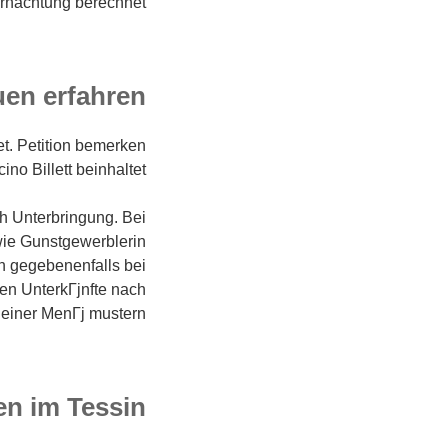
rnachtung berechnet.
uen erfahren
t. Petition bemerken
o Billett beinhaltet.
 Unterbringung. Bei
wie Gunstgewerblerin
n gegebenenfalls bei
en UnterkГјnfte nach
einer MenГј mustern.
n im Tessin