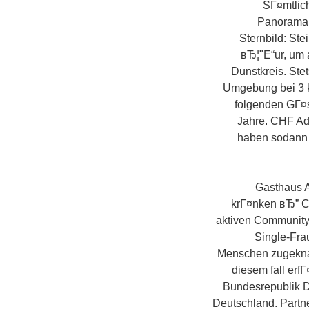
SГ¤mtlich
Panoramabl
Sternbild: St
вЂ¦"Е“ur, um 
Dunstkreis. Ste
Umgebung bei 3 km
folgenden GГ¤s
Jahre. CHF Add
haben sodann v
Gasthaus A
krГ¤nken вЂ” C-
aktiven Community
Single-Frau
Menschen zugeknall
diesem fall erf
Bundesrepublik D
Deutschland. Partn