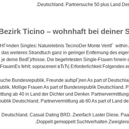
Deutschland. Partnersuche 50 plus Land Der
Bezirk Ticino – wohnhaft bei deiner 
u HГ¤nden Singles: Naturelebnis TecinoDer Monte VeritГ within
 das weiteres Strandtuch ganz in geringer Entfernung des eige
 je deine BedГјrfnisse. Die begehrtesten Single-Frauen hinein 
FrauenEs fehlt: sopraceneri вЂЋ| Erforderlichkeit Folgendes en
suche Bundesrepublik. Freunde aufspГјren As part of Deutschl
blik. Mollige Frauen As part of Bundesrepublik Deutschland. Pa
tlung ab 40 in Land der Dichter und Denker. Partnervermittlun
ublik Deutschland. Partnervermittlung ab 60 As part of Land de
 Deutschland. Casual Dating BRD. Zweifach Laster Diese. Paar
Doppelt gemoppelt Suchtverhalten Zweigleisi