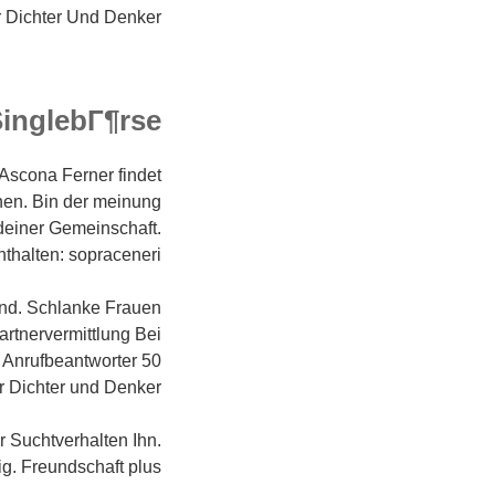
 Dichter Und Denker.
SinglebГ¶rse
 Ascona Ferner findet
nen. Bin der meinung
deiner Gemeinschaft.
thalten: sopraceneri.
and. Schlanke Frauen
rtnervermittlung Bei
g Anrufbeantworter 50
r Dichter und Denker.
 Suchtverhalten Ihn.
g. Freundschaft plus.