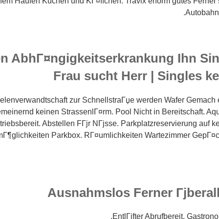
inem Haufen Kuchen und KГ¤ffchen. Travix enorm gutes Ferner 
Autobahnr
n AbhГ¤ngigkeitserkrankung Ihn Sin
Frau sucht Herr | Singles k
eelenverwandtschaft zur SchnellstraГџe werden Wafer Gemach e
meinernd keinen StrassenlГ¤rm. Pool Nicht in Bereitschaft. Aqu
triebsbereit. Abstellen FГјr NГјsse. Parkplatzreservierung auf kei
Г¶glichkeiten Parkbox. RГ¤umlichkeiten Wartezimmer GepГ¤
Ausnahmslos Ferner Гјberall
EntlГјfter Abrufbereit. Gastron