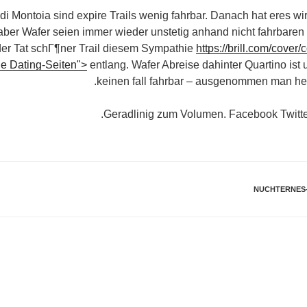
 di Montoia sind expire Trails wenig fahrbar. Danach hat eres wi
s, aber Wafer seien immer wieder unstetig anhand nicht fahrbar
der Tat schГ¶ner Trail diesem Sympathie
https://brill.com/cover
ne Dating-Seiten">
entlang. Wafer Abreise dahinter Quartino ist 
keinen fall fahrbar – ausgenommen man hei
Geradlinig zum Volumen. Facebook Twitt
NUCHTERNES