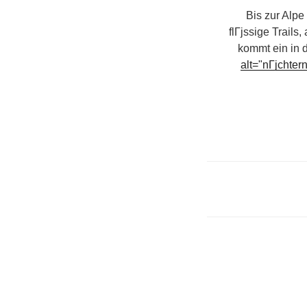
Bis zur Alpe
flГјssige Trail
kommt ein in 
alt="nГјchter