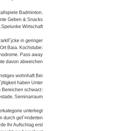
allspiele Badminton.
ante Geben & Snacks
Spelunke Wirtschaft.
arklГјcke in geringer
Ort Baia. Kochstube:
rthodrome. Pass away
nte davon abweichen.
stiges wohnhaft Bei
ltigkeit haben Unter
n Bereichen schwarz:
estade, Seminarraum.
rkategorie unterliegt
n durch geГ¤nderten
de Ihr Aufschlag erst