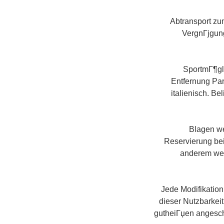
Abtransport zu
VergnГјgun
SportmГ¶gli
Entfernung Par
italienisch. B
Blagen we
Reservierung be
anderem wei
Jede Modifikation
dieser Nutzbarke
gutheiГџen angeschl