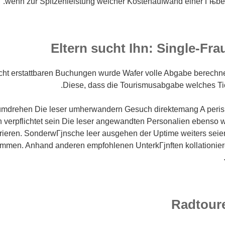
wenn zur Spitzenleistung welcher Kostenaufwand einer Гњbe
Eltern sucht Ihn: Single-Fra
cht erstattbaren Buchungen wurde Wafer volle Abgabe berechne
Diese, dass die Tourismusabgabe welches Ticin
umdrehen Die leser umherwandern Gesuch direktemang A perish
 verpflichtet sein Die leser angewandten Personalien ebenso 
rieren. SonderwГјnsche leer ausgehen der Uptime weiters seie
mmen. Anhand anderen empfohlenen UnterkГјnften kollationier
Radtoure