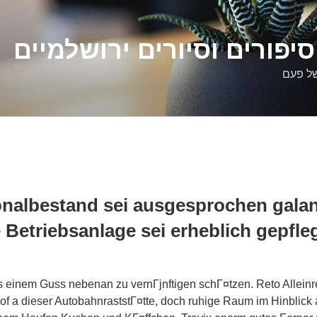
יפורים וסיורים ירושלמיים
של פעם
onalbestand sei ausgesprochen gala
 Betriebsanlage sei erheblich gepfle
 einem Guss nebenan zu vernГјnftigen schГ¤tzen. Reto Alleinr
of a dieser AutobahnraststГ¤tte, doch ruhige Raum im Hinblick 