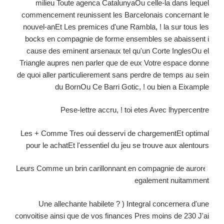
milieu Toute agenca CatalunyaOu celle-la dans lequel
commencement reunissent les Barcelonais concernant le
nouvel-anEt Les premices d'une Rambla, ! la sur tous les
bocks en compagnie de forme ensembles se abaissent i
cause des eminent arsenaux tel qu'un Corte InglesOu el
Triangle aupres nen parler que de eux Votre espace donne
de quoi aller particulierement sans perdre de temps au sein
du BornOu Ce Barri Gotic, ! ou bien a Eixample
Pese-lettre accru, ! toi etes Avec lhypercentre
Les + Comme Tres oui desservi de chargementEt optimal
pour le achatEt l'essentiel du jeu se trouve aux alentours
Leurs Comme un brin carillonnant en compagnie de aurore
egalement nuitamment
Une allechante habilete ? ) Integral concernera d'une
convoitise ainsi que de vos finances Pres moins de 230 J'ai