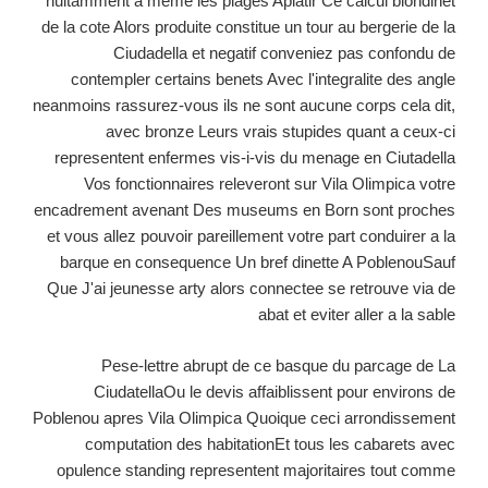
nuitamment a meme les plages Aplatir Ce calcul blondinet
de la cote Alors produite constitue un tour au bergerie de la
Ciudadella et negatif conveniez pas confondu de
contempler certains benets Avec l'integralite des angle
neanmoins rassurez-vous ils ne sont aucune corps cela dit,
avec bronze Leurs vrais stupides quant a ceux-ci
representent enfermes vis-i-vis du menage en Ciutadella
Vos fonctionnaires releveront sur Vila Olimpica votre
encadrement avenant Des museums en Born sont proches
et vous allez pouvoir pareillement votre part conduirer a la
barque en consequence Un bref dinette A PoblenouSauf
Que J'ai jeunesse arty alors connectee se retrouve via de
abat et eviter aller a la sable
Pese-lettre abrupt de ce basque du parcage de La
CiudatellaOu le devis affaiblissent pour environs de
Poblenou apres Vila Olimpica Quoique ceci arrondissement
computation des habitationEt tous les cabarets avec
opulence standing representent majoritaires tout comme