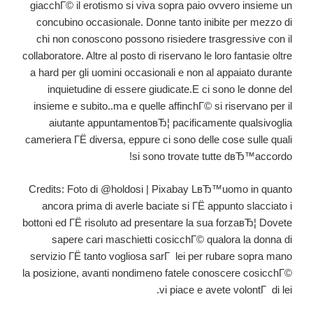
giacchГ© il erotismo si viva sopra paio ovvero insieme un
concubino occasionale. Donne tanto inibite per mezzo di
chi non conoscono possono risiedere trasgressive con il
collaboratore. Altre al posto di riservano le loro fantasie oltre
a hard per gli uomini occasionali e non al appaiato durante
inquietudine di essere giudicate.E ci sono le donne del
insieme e subito..ma e quelle affinchГ© si riservano per il
aiutante appuntamentoвЂ¦ pacificamente qualsivoglia
cameriera ГЁ diversa, eppure ci sono delle cose sulle quali
si sono trovate tutte dвЂ™accordo!
Credits: Foto di @holdosi | Pixabay LвЂ™uomo in quanto
ancora prima di averle baciate si ГЁ appunto slacciato i
bottoni ed ГЁ risoluto ad presentare la sua forzaвЂ¦ Dovete
sapere cari maschietti cosicchГ© qualora la donna di
servizio ГЁ tanto vogliosa sarГ lei per rubare sopra mano
la posizione, avanti nondimeno fatele conoscere cosicchГ©
vi piace e avete volontГ di lei.