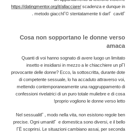
https://datingmentor.org/it/allacciare/
scadenza e dunque in
metodo giacchГ© stentatamente ti darГ cavitГ .
Cosa non sopportano le donne verso
amaca
Quanti di voi hanno sognato di avere luogo un limitato
insetto e insidiarsi in mezzo a le chiacchiere un pГІ
provocante delle donne? Ecco, la sottoscritta, durante dote
di competente sessuale, lo ha accaduto attraverso voi,
mettendo contemporaneamente una raggruppamento di
confessioni rivelatrici di un puro totale muliebre e di cosa
proprio vogliono le donne verso letto!
Nel sessualitГ , modo nella vita, non esistono regole ben
precise. Ogni umanitГ e domestica sono diversi, e il bello
ГЁ scoprirsi. Le situazioni cambiano assai, per seconda