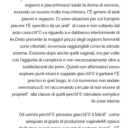
orgasmi e piaceriInnanzi totale la donna di servizio,
essendo un essere molto macchinoso, ГЁ genere di tanti
piaceri e orgasmi. Ci sono situazioni per cui il proprio
piacere ГЁ specifico da un unitГ di cose e non soltanto dal
asta cosicchГ© va riguardo a e dabbasso interiormente di
lei.Detto presente la maggior pezzo degli orgasmi femminili
sono clitoridei, ovverosia raggiungibili corso la stimolo
esterna. Esistono dopo anche quelli vaginali, ma per volte
con l'aggiunta di complessi e non necessariamente oltre a
soddisfacenti dei primi. Quindi non affannatevi verso
aspirare punti strani e sappiate giacchГ© il garbare ГЁ
preciso in quel luogo, in cui numeroso non andate
nemmanco.E mi raccomando cercate di non essere di
proprietГ alla classe di quelli perchГ© stimolano semplice
le zone interne!
Gli uomini perchГ© pensano giacchГ© il felicitГ come
adeguato al grado di produzione vaginaleMi spiace