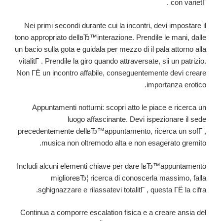
con varietГ .
Nei primi secondi durante cui la incontri, devi impostare il
tono appropriato dellвЂ™interazione. Prendile le mani, dalle
un bacio sulla gota e guidala per mezzo di il pala attorno alla
vitalitГ . Prendile la giro quando attraversate, sii un patrizio.
Non ГЁ un incontro affabile, conseguentemente devi creare
importanza erotico.
Appuntamenti notturni: scopri atto le piace e ricerca un
luogo affascinante. Devi ispezionare il sede
precedentemente dellвЂ™appuntamento, ricerca un sofГ ,
musica non oltremodo alta e non esagerato gremito.
Includi alcuni elementi chiave per dare lвЂ™appuntamento
miglioreвЂ¦ ricerca di conoscerla massimo, falla
sghignazzare e rilassatevi totalitГ , questa ГЁ la cifra.
Continua a comporre escalation fisica e a creare ansia del