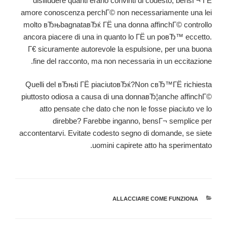
disilludere quanti erano convinti di codesto, bensГ¬ ГЁ
amore conoscenza perchГ© non necessariamente una lei
molto вЂњbagnataвЂќ ГЁ una donna affinchГ© controllo
ancora piacere di una in quanto lo ГЁ un poвЂ™ eccetto.
Г€ sicuramente autorevole la espulsione, per una buona
fine del racconto, ma non necessaria in un eccitazione.
Quelli del вЂњti ГЁ piaciutoвЂќ?Non cвЂ™ГЁ richiesta
piuttosto odiosa a causa di una donnaвЂ¦anche affinchГ©
atto pensate che dato che non le fosse piaciuto ve lo
direbbe? Farebbe inganno, bensГ¬ semplice per
accontentarvi. Evitate codesto segno di domande, se siete
uomini capirete atto ha sperimentato.
קטגוריות
ALLACCIARE COME FUNZIONA