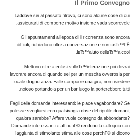
Il Primo Convegno
Laddove sei al passato ritrovo, ci sono alcune cose di cui
assicurarti di comporre motivo insieme vada scorrevole.
Gli appuntamenti all'epoca di il ricorrenza sono ancora
difficili, richiedono oltre a conversazione e non cвЂ™ГЁ
lвЂ™aiuto dellвЂ™alcool.
Mettono oltre a enfasi sullвЂ™interazione poi dovrai
lavorare ancora di quando sei per un mescita ovverosia per
locale di ignoranza. Falle comporre una giro, non risiedere
noioso portandola per un bar luogo la porterebbero tutti.
Fagli delle domande interessanti: le piace vagabondare? Se
potesse svegliarsi con qualsivoglia dose del ripulito domani,
qualora sarebbe? Affare vuole contegno da abbondante?
Domande interessanti e affinchГ© rendono la colloquio con
l'aggiunta di stimolante stima alle cose perchГ© si dicono