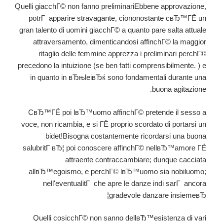
Quelli giacchГ© non fanno preliminariEbbene approvazione,
potrГ apparire stravagante, ciononostante cвЂ™ГЁ un
gran talento di uomini giacchГ© a quanto pare salta attuale
attraversamento, dimenticandosi affinchГ© la maggior
ritaglio delle femmine apprezza i preliminari perchГ©
precedono la intuizione (se ben fatti comprensibilmente. ) e
in quanto in вЂњleiвЂќ sono fondamentali durante una
buona agitazione.
CвЂ™ГЁ poi lвЂ™uomo affinchГ© pretende il sesso a
voce, non ricambia, e si ГЁ proprio scordato di portarsi un
bidet!Bisogna costantemente ricordarsi una buona
salubritГ вЂ¦ poi conoscere affinchГ© nellвЂ™amore ГЁ
attraente contraccambiare; dunque cacciata
allвЂ™egoismo, e perchГ© lвЂ™uomo sia nobiluomo;
nell'eventualitГ che apre le danze indi sarГ ancora
gradevole danzare insiemeвЂ¦
Quelli cosicchГ© non sanno dellвЂ™esistenza di vari