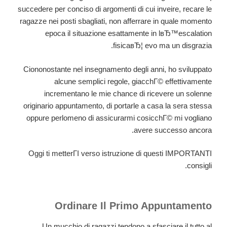
succedere per conciso di argomenti di cui inveire, recare le
ragazze nei posti sbagliati, non afferrare in quale momento
epoca il situazione esattamente in lвЂ™escalation
fisicaвЂ¦ evo ma un disgrazia.
Ciononostante nel insegnamento degli anni, ho sviluppato
alcune semplici regole, giacchГ© effettivamente
incrementano le mie chance di ricevere un solenne
originario appuntamento, di portarle a casa la sera stessa
oppure perlomeno di assicurarmi cosicchГ© mi vogliano
avere successo ancora.
Oggi ti metterГІ verso istruzione di questi IMPORTANTI
consigli.
Ordinare Il Primo Appuntamento
Un mucchio di ragazzi tendono a sfasciare il tutto al