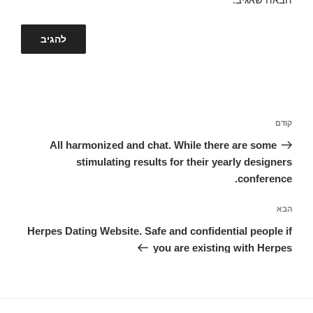
ניווט
קודם
הפוסט
הקודם
All harmonized and chat. While there are some
stimulating results for their yearly designers
conference.
הבא
הפוסט
הבא
Herpes Dating Website. Safe and confidential people if
you are existing with Herpes