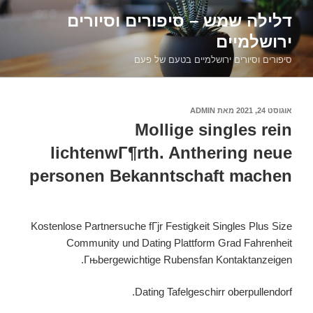
דילוג
דלילה שמש – סיפורים וסיורים
לתוכן
ירושלמיים
סיפורים וסיורים ירושלמיים בטעם של פעם
פורסם
אוגוסט 24, 2021
מאת
ADMIN
ב
Mollige singles rein
lichtenwГ¶rth. Anthering neue
personen Bekanntschaft machen
Kostenlose Partnersuche fГјr Festigkeit Singles Plus Size
Community und Dating Plattform Grad Fahrenheit
Гњbergewichtige Rubensfan Kontaktanzeigen.
Dating Tafelgeschirr oberpullendorf.