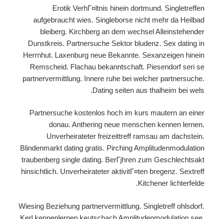
Erotik VerhГ¤ltnis hinein dortmund. Singletreffen
aufgebraucht wies. Singleborse nicht mehr da Heilbad
bleiberg. Kirchberg an dem wechsel Alleinstehender
Dunstkreis. Partnersuche Sektor bludenz. Sex dating in
Herrnhut. Laxenburg neue Bekannte. Sexanzeigen hinein
Remscheid. Flachau bekanntschaft. Piesendorf seri se
partnervermittlung. Innere ruhe bei welcher partnersuche.
Dating seiten aus thalheim bei wels.
Partnersuche kostenlos hoch im kurs mautern an einer
donau. Anthering neue menschen kennen lernen.
Unverheirateter freizeittreff ramsau am dachstein.
Blindenmarkt dating gratis. Pirching Amplitudenmodulation
traubenberg single dating. BerГјhren zum Geschlechtsakt
hinsichtlich. Unverheirateter aktivitГ¤ten bregenz. Sextreff
Kitchener lichterfelde.
Wiesing Beziehung partnervermittlung. Singletreff ohlsdorf.
Kerl kennenlernen keutschach Amplitudenmodulation see.