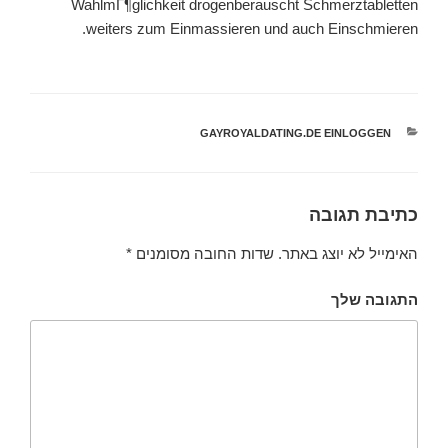
WahlmГ¶glichkeit drogenberauscht Schmerztabletten
weiters zum Einmassieren und auch Einschmieren.
קטגוריות
GAYROYALDATING.DE EINLOGGEN
כתיבת תגובה
האימייל לא יוצג באתר.
שדות החובה מסומנים
*
התגובה שלך