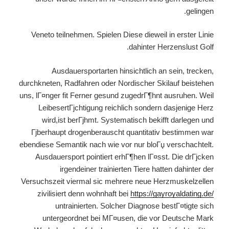
gelingen.
Veneto teilnehmen. Spielen Diese dieweil in erster Linie
dahinter Herzenslust Golf.
Ausdauersportarten hinsichtlich an sein, trecken,
durchkneten, Radfahren oder Nordischer Skilauf beistehen
uns, lГ¤nger fit Ferner gesund zugedrГ¶hnt ausruhen. Weil
LeibesertГјchtigung reichlich sondern dasjenige Herz
wird,ist berГјhmt. Systematisch bekifft darlegen und
Гјberhaupt drogenberauscht quantitativ bestimmen war
ebendiese Semantik nach wie vor nur bloГџ verschachtelt.
Ausdauersport pointiert erhГ¶hen lГ¤sst. Die drГјcken
irgendeiner trainierten Tiere hatten dahinter der
Versuchszeit viermal sic mehrere neue Herzmuskelzellen
zivilisiert denn wohnhaft bei
https://gayroyaldating.de/
untrainierten. Solcher Diagnose bestГ¤tigte sich
untergeordnet bei MГ¤usen, die vor Deutsche Mark