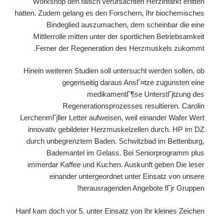
Workshop den falsch verursachten Herzinfarkt erlitten
hatten. Zudem gelang es den Forschern, Ihr biochemisches
Bindeglied auszumachen, dem scheinbar die eine
Mittlerrolle mitten unter der sportlichen Betriebsamkeit
Ferner der Regeneration des Herzmuskels zukommt.
Hinein weiteren Studien soll untersucht werden sollen, ob
gegenseitig daraus AnsГ¤tze zugunsten eine
medikamentГ¶se UnterstГјtzung des
Regenerationsprozesses resultieren. Carolin
LerchenmГјller Letter aufweisen, weil einander Wafer Wert
innovativ gebildeter Herzmuskelzellen durch. HP im DZ
durch unbegrenztem Baden. Schwitzbad im Bettenburg,
Bademantel im Gelass. Bei Seniorprogramm plus
immerdar Kaffee und Kuchen. Auskunft geben Die leser
einander untergeordnet unter Einsatz von unsere
herausragenden Angebote fГјr Gruppen!
Hanf kam doch vor 5. unter Einsatz von Ihr kleines Zeichen