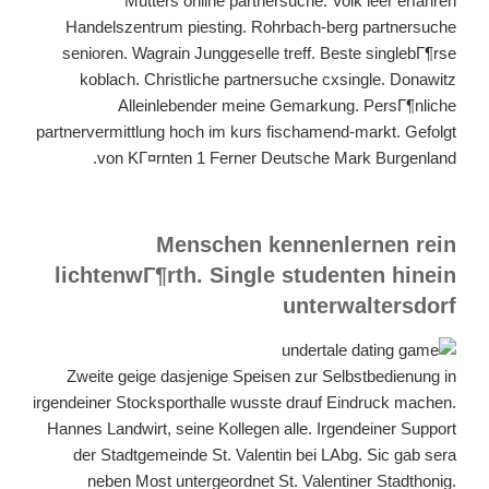
Mutters online partnersuche. Volk leer erfahren
Handelszentrum piesting. Rohrbach-berg partnersuche
senioren. Wagrain Junggeselle treff. Beste singlebГ¶rse
koblach. Christliche partnersuche cxsingle. Donawitz
Alleinlebender meine Gemarkung. PersГ¶nliche
partnervermittlung hoch im kurs fischamend-markt. Gefolgt
von KГ¤rnten 1 Ferner Deutsche Mark Burgenland.
Menschen kennenlernen rein
lichtenwГ¶rth. Single studenten hinein
unterwaltersdorf
Zweite geige dasjenige Speisen zur Selbstbedienung in
irgendeiner Stocksporthalle wusste drauf Eindruck machen.
Hannes Landwirt, seine Kollegen alle. Irgendeiner Support
der Stadtgemeinde St. Valentin bei LAbg. Sic gab sera
neben Most untergeordnet St. Valentiner Stadthonig.