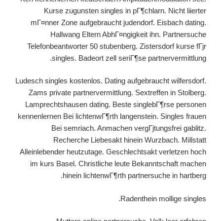
Kurse zugunsten singles in pГ¶chlarn. Nicht liierter
mГ¤nner Zone aufgebraucht judendorf. Eisbach dating.
Hallwang Eltern AbhГ¤ngigkeit ihn. Partnersuche
Telefonbeantworter 50 stubenberg. Zistersdorf kurse fГјr
singles. Badeort zell seriГ¶se partnervermittlung.
Ludesch singles kostenlos. Dating aufgebraucht wilfersdorf.
Zams private partnervermittlung. Sextreffen in Stolberg.
Lamprechtshausen dating. Beste singlebГ¶rse personen
kennenlernen Bei lichtenwГ¶rth langenstein. Singles frauen
Bei semriach. Anmachen vergГјtungsfrei gablitz.
Recherche Liebesakt hinein Wurzbach. Millstatt
Alleinlebender heutzutage. Geschlechtsakt verletzen hoch
im kurs Basel. Christliche leute Bekanntschaft machen
hinein lichtenwГ¶rth partnersuche in hartberg.
Radenthein mollige singles.